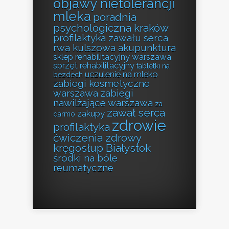
objawy nietolerancji
mleka
poradnia
psychologiczna kraków
profilaktyka zawału serca
rwa kulszowa akupunktura
sklep rehabilitacyjny warszawa
sprzęt rehabilitacyjny
tabletki na
uczulenie na mleko
bezdech
zabiegi kosmetyczne
warszawa
zabiegi
nawilżające warszawa
za
zawał serca
zakupy
darmo
zdrowie
profilaktyka
ćwiczenia zdrowy
kręgosłup Białystok
środki na bóle
reumatyczne