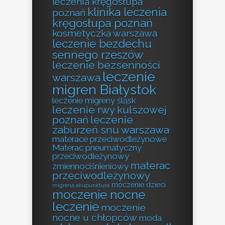
leczenia kręgosłupa
klinika leczenia
poznań
kręgosłupa poznań
kosmetyczka warszawa
leczenie bezdechu
sennego rzeszów
leczenie bezsenności
leczenie
warszawa
migren Białystok
leczenie migreny śląsk
leczenie rwy kulszowej
poznań
leczenie
zaburzeń snu warszawa
materace przeciwodleżynowe
Materac pneumatyczny
przeciwodleżynowy
materac
zmiennociśnieniowy
przeciwodleżynowy
moczenie dzieci
migrena akupunktura
moczenie nocne
leczenie
moczenie
nocne u chłopców
moda