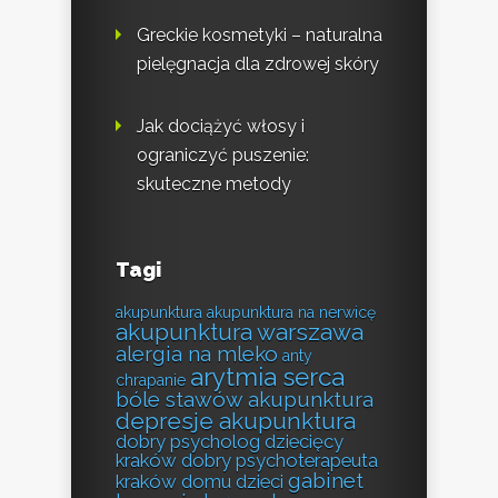
Greckie kosmetyki – naturalna
pielęgnacja dla zdrowej skóry
Jak dociążyć włosy i
ograniczyć puszenie:
skuteczne metody
Tagi
akupunktura
akupunktura na nerwicę
akupunktura warszawa
alergia na mleko
anty
arytmia serca
chrapanie
bóle stawów akupunktura
depresje akupunktura
dobry psycholog dziecięcy
kraków
dobry psychoterapeuta
gabinet
kraków
domu
dzieci