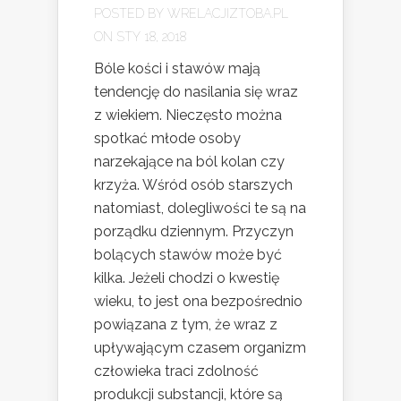
POSTED BY
WRELACJIZTOBA.PL
ON STY 18, 2018
Bóle kości i stawów mają
tendencję do nasilania się wraz
z wiekiem. Nieczęsto można
spotkać młode osoby
narzekające na ból kolan czy
krzyża. Wśród osób starszych
natomiast, dolegliwości te są na
porządku dziennym. Przyczyn
bolących stawów może być
kilka. Jeżeli chodzi o kwestię
wieku, to jest ona bezpośrednio
powiązana z tym, że wraz z
upływającym czasem organizm
człowieka traci zdolność
produkcji substancji, które są