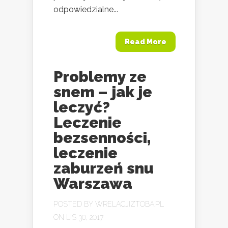
odpowiedzialne...
Read More
Problemy ze
snem – jak je
leczyć?
Leczenie
bezsenności,
leczenie
zaburzeń snu
Warszawa
POSTED BY
WRELACJIZTOBA.PL
ON LIS 30, 2017