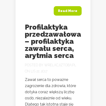
Read More
Profilaktyka
przedzawałowa
– profilaktyka
zawału serca,
arytmia serca
POSTED BY
WRELACJIZTOBA.PL
ON LIS 22, 2017
Zawał serca to poważne
zagrożenie dla zdrowia, które
dotyka coraz większą liczbę
osób, niezależnie od wieku.
Dlatego tak istotna staje się