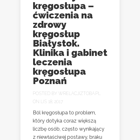
kręgosłupa –
ćwiczenia na
zdrowy
kręgosłup
Białystok.
Klinika i gabinet
leczenia
kręgosłupa
Poznań
POSTED BY
WRELACJIZTOBA.PL
ON LIS 18, 2017
Ból kręgosłupa to problem,
który dotyka coraz większą
liczbę osób, często wynikający
z niewłaściwej postawy, braku