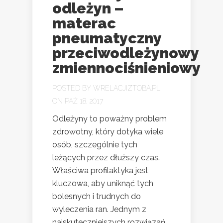
odleżyn –
materac
pneumatyczny
przeciwodleżynowy
zmiennociśnieniowy
POSTED BY
WRELACJIZTOBA.PL
ON PAŹ 18, 2017
Odleżyny to poważny problem
zdrowotny, który dotyka wiele
osób, szczególnie tych
leżących przez dłuższy czas.
Właściwa profilaktyka jest
kluczowa, aby uniknąć tych
bolesnych i trudnych do
wyleczenia ran. Jednym z
najskuteczniejszych rozwiązań