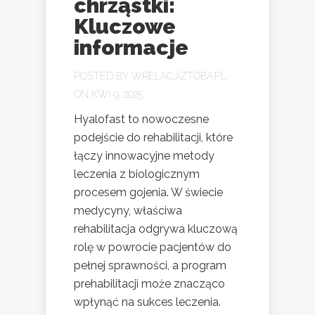
chrząstki:
Kluczowe
informacje
POSTED BY
WRELACJIZTOBA.PL
ON KWI 9, 2025
Hyalofast to nowoczesne
podejście do rehabilitacji, które
łączy innowacyjne metody
leczenia z biologicznym
procesem gojenia. W świecie
medycyny, właściwa
rehabilitacja odgrywa kluczową
rolę w powrocie pacjentów do
pełnej sprawności, a program
prehabilitacji może znacząco
wpłynąć na sukces leczenia.