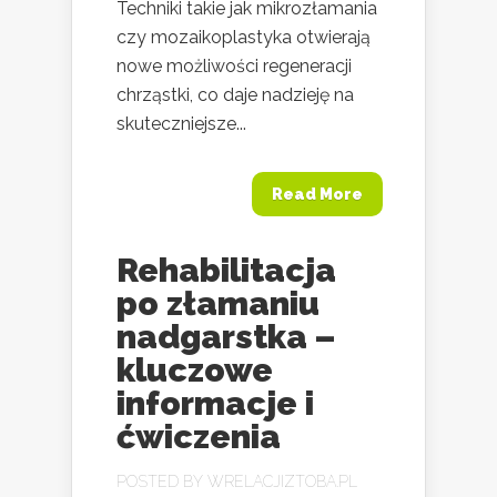
Techniki takie jak mikrozłamania
czy mozaikoplastyka otwierają
nowe możliwości regeneracji
chrząstki, co daje nadzieję na
skuteczniejsze...
Read More
Rehabilitacja
po złamaniu
nadgarstka –
kluczowe
informacje i
ćwiczenia
POSTED BY
WRELACJIZTOBA.PL