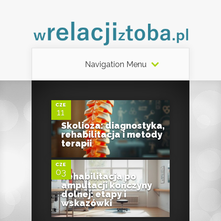
Navigation Menu
0
CZE
11
Skolioza: diagnostyka,
0
rehabilitacja i metody
terapii
CZE
03
Rehabilitacja po
amputacji kończyny
dolnej: etapy i
wskazówki