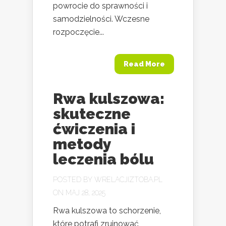
powrocie do sprawności i
samodzielności. Wczesne
rozpoczęcie...
Read More
Rwa kulszowa:
skuteczne
ćwiczenia i
metody
leczenia bólu
POSTED BY
WRELACJIZTOBA.PL
ON MAJ 28, 2025
Rwa kulszowa to schorzenie,
które potrafi zrujnować