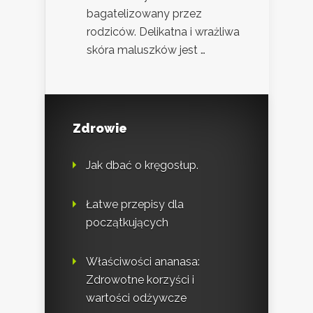
bagatelizowany przez
rodziców. Delikatna i wrażliwa
skóra maluszków jest …
Zdrowie
Jak dbać o kręgosłup.
Łatwe przepisy dla
początkujących
Właściwości ananasa:
Zdrowotne korzyści i
wartości odżywcze