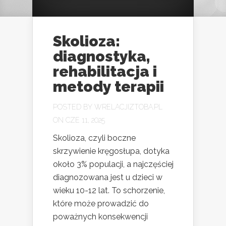
Skolioza:
diagnostyka,
rehabilitacja i
metody terapii
POSTED BY
WRELACJIZTOBA.PL
ON CZE 11, 2025
Skolioza, czyli boczne
skrzywienie kręgosłupa, dotyka
około 3% populacji, a najczęściej
diagnozowana jest u dzieci w
wieku 10-12 lat. To schorzenie,
które może prowadzić do
poważnych konsekwencji