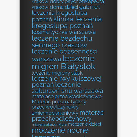
kraków
dobry psychoterapeuta
gabinet
kraków
domu
dzieci
leczenia kręgosłupa
klinika leczenia
poznań
kręgosłupa poznań
kosmetyczka warszawa
leczenie bezdechu
sennego rzeszów
leczenie bezsenności
leczenie
warszawa
migren Białystok
leczenie migreny śląsk
leczenie rwy kulszowej
poznań
leczenie
zaburzeń snu warszawa
materace przeciwodleżynowe
Materac pneumatyczny
przeciwodleżynowy
materac
zmiennociśnieniowy
przeciwodleżynowy
moczenie dzieci
migrena akupunktura
moczenie nocne