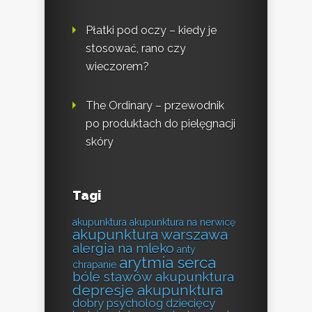
Płatki pod oczy – kiedy je
stosować, rano czy
wieczorem?
The Ordinary – przewodnik
po produktach do pielęgnacji
skóry
Tagi
akupunktura
akupunktura na nerwicę
akupunktura warszawa
alergia na mleko
anty
arytmia serca
chrapanie
bóle stawów akupunktura
depresje akupunktura
dobry psycholog dziecięcy