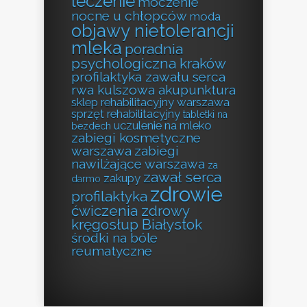
leczenie
moczenie
nocne u chłopców
moda
objawy nietolerancji
mleka
poradnia
psychologiczna kraków
profilaktyka zawału serca
rwa kulszowa akupunktura
sklep rehabilitacyjny warszawa
sprzęt rehabilitacyjny
tabletki na
uczulenie na mleko
bezdech
zabiegi kosmetyczne
warszawa
zabiegi
nawilżające warszawa
za
zawał serca
zakupy
darmo
zdrowie
profilaktyka
ćwiczenia zdrowy
kręgosłup Białystok
środki na bóle
reumatyczne