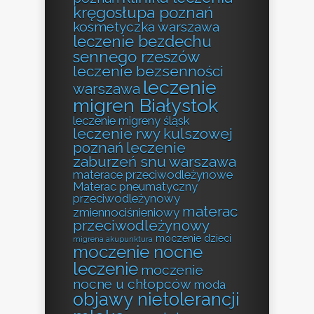
kręgosłupa poznań
kosmetyczka warszawa
leczenie bezdechu
sennego rzeszów
leczenie bezsenności
leczenie
warszawa
migren Białystok
leczenie migreny śląsk
leczenie rwy kulszowej
poznań
leczenie
zaburzeń snu warszawa
materace przeciwodleżynowe
Materac pneumatyczny
przeciwodleżynowy
materac
zmiennociśnieniowy
przeciwodleżynowy
moczenie dzieci
migrena akupunktura
moczenie nocne
leczenie
moczenie
nocne u chłopców
moda
objawy nietolerancji