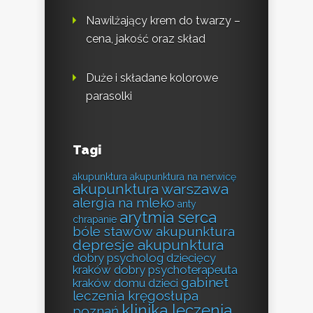
Nawilżający krem do twarzy –
cena, jakość oraz skład
Duże i składane kolorowe
parasolki
Tagi
akupunktura
akupunktura na nerwicę
akupunktura warszawa
alergia na mleko
anty
arytmia serca
chrapanie
bóle stawów akupunktura
depresje akupunktura
dobry psycholog dziecięcy
kraków
dobry psychoterapeuta
gabinet
kraków
domu
dzieci
leczenia kręgosłupa
klinika leczenia
poznań