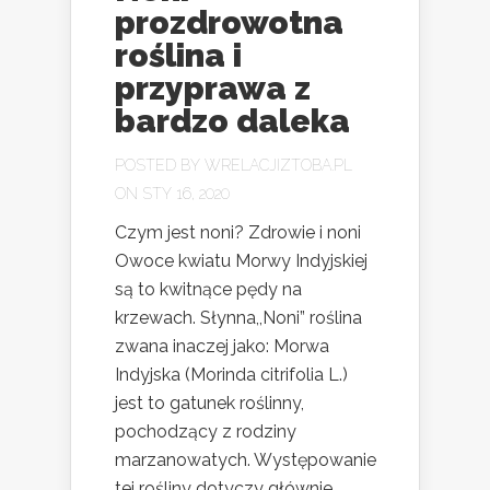
prozdrowotna
roślina i
przyprawa z
bardzo daleka
POSTED BY
WRELACJIZTOBA.PL
ON STY 16, 2020
Czym jest noni? Zdrowie i noni
Owoce kwiatu Morwy Indyjskiej
są to kwitnące pędy na
krzewach. Słynna,,Noni” roślina
zwana inaczej jako: Morwa
Indyjska (Morinda citrifolia L.)
jest to gatunek roślinny,
pochodzący z rodziny
marzanowatych. Występowanie
tej rośliny dotyczy głównie