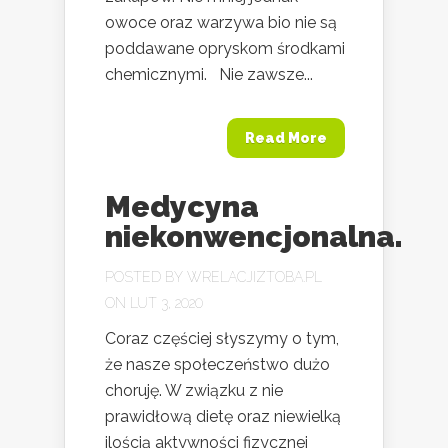
owoce oraz warzywa bio nie są
poddawane opryskom środkami
chemicznymi. Nie zawsze...
Read More
Medycyna
niekonwencjonalna.
POSTED BY
WRELACJIZTOBA.PL
ON LUT 3, 2020
Coraz częściej słyszymy o tym,
że nasze społeczeństwo dużo
choruję. W związku z nie
prawidłową dietę oraz niewielką
ilością aktywności fizycznej