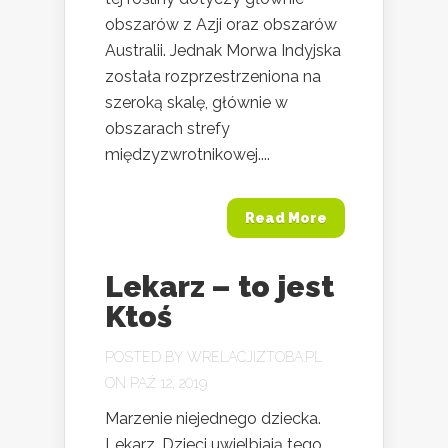
obszarów z Azji oraz obszarów
Australii. Jednak Morwa Indyjska
została rozprzestrzeniona na
szeroką skalę, głównie w
obszarach strefy
międzyzwrotnikowej....
Read More
Lekarz – to jest
Ktoś
POSTED BY
WRELACJIZTOBA.PL
ON PAŹ 12, 2019
Marzenie niejednego dziecka.
Lekarz. Dzieci uwielbiają tego