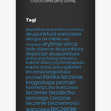
czyszczenie jamy ustnej.
Tagi
akupunktura
akupunktura na nerwicę
akupunktura warszawa
alergia na mleko
anty
arytmia serca
chrapanie
bóle stawów akupunktura
depresje akupunktura
dobry psycholog dziecięcy
kraków
dobry psychoterapeuta
gabinet
kraków
domu
dzieci
leczenia kręgosłupa
klinika leczenia
poznań
kręgosłupa poznań
kosmetyczka warszawa
leczenie bezdechu
sennego rzeszów
leczenie bezsenności
leczenie
warszawa