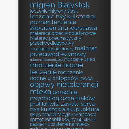
migren Białystok
leczenie migreny śląsk
leczenie rwy kulszowej
poznań
leczenie
zaburzeń snu warszawa
materace przeciwodleżynowe
Materac pneumatyczny
przeciwodleżynowy
materac
zmiennociśnieniowy
przeciwodleżynowy
moczenie dzieci
migrena akupunktura
moczenie nocne
leczenie
moczenie
nocne u chłopców
moda
objawy nietolerancji
mleka
poradnia
psychologiczna kraków
profilaktyka zawału serca
rwa kulszowa akupunktura
sklep rehabilitacyjny warszawa
sprzęt rehabilitacyjny
tabletki na
uczulenie na mleko
bezdech