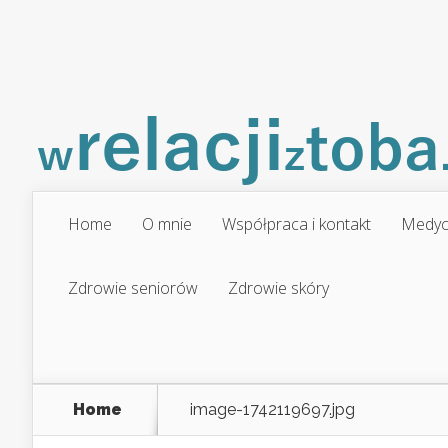
Home
O mnie
Współpraca i kontakt
Medyc
Zdrowie seniorów
Zdrowie skóry
Home
image-1742119697.jpg