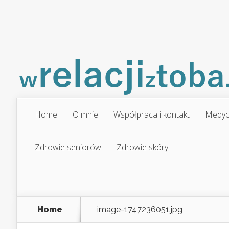
Home
O mnie
Współpraca i kontakt
Medyc
Zdrowie seniorów
Zdrowie skóry
Home
image-1747236051.jpg