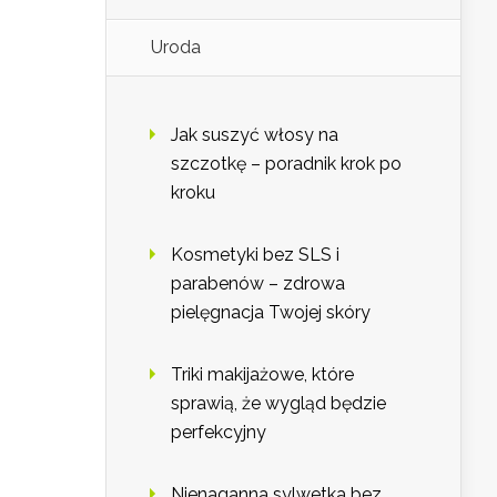
Uroda
Jak suszyć włosy na
szczotkę – poradnik krok po
kroku
Kosmetyki bez SLS i
parabenów – zdrowa
pielęgnacja Twojej skóry
Triki makijażowe, które
sprawią, że wygląd będzie
perfekcyjny
Nienaganna sylwetka bez