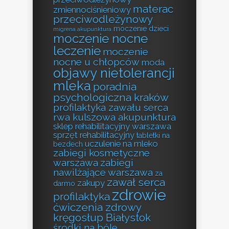
materac
zmiennociśnieniowy
przeciwodleżynowy
moczenie dzieci
migrena akupunktura
moczenie nocne
leczenie
moczenie
nocne u chłopców
moda
objawy nietolerancji
mleka
poradnia
psychologiczna kraków
profilaktyka zawału serca
rwa kulszowa akupunktura
sklep rehabilitacyjny warszawa
sprzęt rehabilitacyjny
tabletki na
uczulenie na mleko
bezdech
zabiegi kosmetyczne
warszawa
zabiegi
nawilżające warszawa
za
zawał serca
zakupy
darmo
zdrowie
profilaktyka
ćwiczenia zdrowy
kręgosłup Białystok
środki na bóle