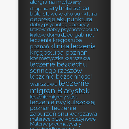
alergia na mleko
anty
arytmia serca
chrapanie
bóle stawów akupunktura
depresje akupunktura
dobry psycholog dziecięcy
kraków
dobry psychoterapeuta
gabinet
kraków
domu
dzieci
leczenia kręgosłupa
klinika leczenia
poznań
kręgosłupa poznań
kosmetyczka warszawa
leczenie bezdechu
sennego rzeszów
leczenie bezsenności
leczenie
warszawa
migren Białystok
leczenie migreny śląsk
leczenie rwy kulszowej
poznań
leczenie
zaburzeń snu warszawa
materace przeciwodleżynowe
Materac pneumatyczny
przeciwodleżynowy