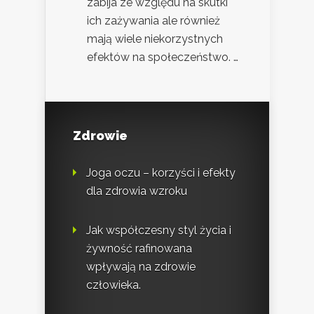
zabija ze względu na skutki
ich zażywania ale również
mają wiele niekorzystnych
efektów na społeczeństwo. …
Zdrowie
Joga oczu – korzyści i efekty
dla zdrowia wzroku
Jak współczesny styl życia i
żywność rafinowana
wpływają na zdrowie
człowieka.