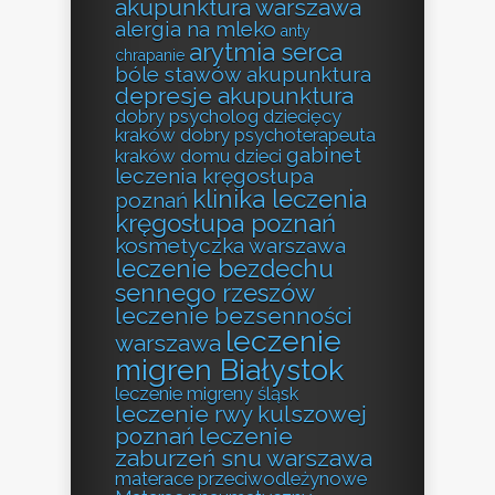
akupunktura warszawa
alergia na mleko
anty
arytmia serca
chrapanie
bóle stawów akupunktura
depresje akupunktura
dobry psycholog dziecięcy
kraków
dobry psychoterapeuta
gabinet
kraków
domu
dzieci
leczenia kręgosłupa
klinika leczenia
poznań
kręgosłupa poznań
kosmetyczka warszawa
leczenie bezdechu
sennego rzeszów
leczenie bezsenności
leczenie
warszawa
migren Białystok
leczenie migreny śląsk
leczenie rwy kulszowej
poznań
leczenie
zaburzeń snu warszawa
materace przeciwodleżynowe