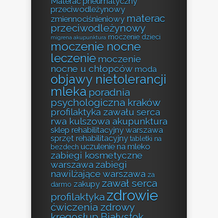
Materac pneumatyczny
przeciwodleżynowy
materac
zmiennociśnieniowy
przeciwodleżynowy
moczenie dzieci
migrena akupunktura
moczenie nocne
leczenie
moczenie
nocne u chłopców
moda
objawy nietolerancji
mleka
poradnia
psychologiczna kraków
profilaktyka zawału serca
rwa kulszowa akupunktura
sklep rehabilitacyjny warszawa
sprzęt rehabilitacyjny
tabletki na
uczulenie na mleko
bezdech
zabiegi kosmetyczne
warszawa
zabiegi
nawilżające warszawa
za
zawał serca
zakupy
darmo
zdrowie
profilaktyka
ćwiczenia zdrowy
kręgosłup Białystok