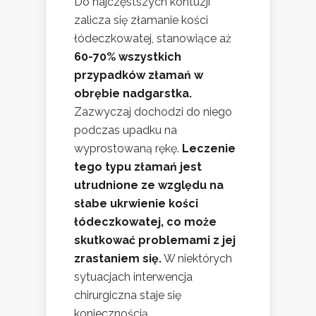
Do najczęstszych kontuzji
zalicza się złamanie kości
łódeczkowatej, stanowiące aż
60-70% wszystkich
przypadków złamań w
obrębie nadgarstka.
Zazwyczaj dochodzi do niego
podczas upadku na
wyprostowaną rękę.
Leczenie
tego typu złamań jest
utrudnione ze względu na
słabe ukrwienie kości
łódeczkowatej, co może
skutkować problemami z jej
zrastaniem się.
W niektórych
sytuacjach interwencja
chirurgiczna staje się
koniecznością.