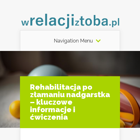
Navigation Menu
Rehabilitacja po
złamaniu nadgarstka
– kluczowe
informacje i
ćwiczenia