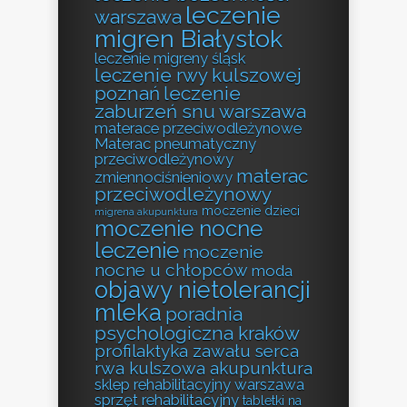
leczenie
warszawa
migren Białystok
leczenie migreny śląsk
leczenie rwy kulszowej
poznań
leczenie
zaburzeń snu warszawa
materace przeciwodleżynowe
Materac pneumatyczny
przeciwodleżynowy
materac
zmiennociśnieniowy
przeciwodleżynowy
moczenie dzieci
migrena akupunktura
moczenie nocne
leczenie
moczenie
nocne u chłopców
moda
objawy nietolerancji
mleka
poradnia
psychologiczna kraków
profilaktyka zawału serca
rwa kulszowa akupunktura
sklep rehabilitacyjny warszawa
sprzęt rehabilitacyjny
tabletki na