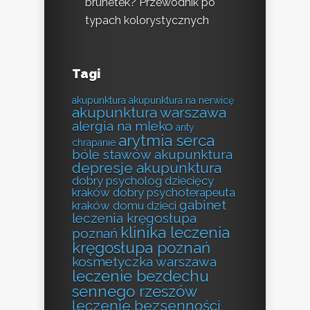
brunetek? Przewodnik po
typach kolorystycznych
Tagi
akupunktura
akupunktura na nerwicę
akupunktura warszawa
alergia na mleko
anty
arytmia serca
chrapanie
bóle stawów akupunktura
depresje akupunktura
dobry psycholog dziecięcy
kraków
dobry psychoterapeuta
gabinet
kraków
domu
dzieci
leczenia kręgosłupa
klinika leczenia
poznań
kręgosłupa poznań
kosmetyczka warszawa
leczenie bezdechu
sennego rzeszów
leczenie bezsenności