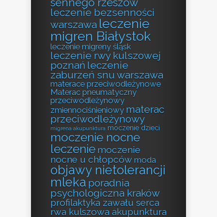
sennego rzeszów
leczenie bezsenności
leczenie
warszawa
migren Białystok
leczenie migreny śląsk
leczenie rwy kulszowej
poznań
leczenie
zaburzeń snu warszawa
materace przeciwodleżynowe
Materac pneumatyczny
przeciwodleżynowy
materac
zmiennociśnieniowy
przeciwodleżynowy
moczenie dzieci
migrena akupunktura
moczenie nocne
leczenie
moczenie
nocne u chłopców
moda
objawy nietolerancji
mleka
poradnia
psychologiczna kraków
profilaktyka zawału serca
rwa kulszowa akupunktura