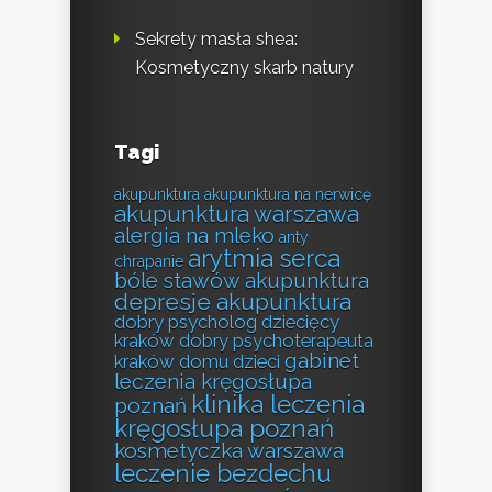
Sekrety masła shea:
Kosmetyczny skarb natury
Tagi
akupunktura
akupunktura na nerwicę
akupunktura warszawa
alergia na mleko
anty
arytmia serca
chrapanie
bóle stawów akupunktura
depresje akupunktura
dobry psycholog dziecięcy
kraków
dobry psychoterapeuta
gabinet
kraków
domu
dzieci
leczenia kręgosłupa
klinika leczenia
poznań
kręgosłupa poznań
kosmetyczka warszawa
leczenie bezdechu