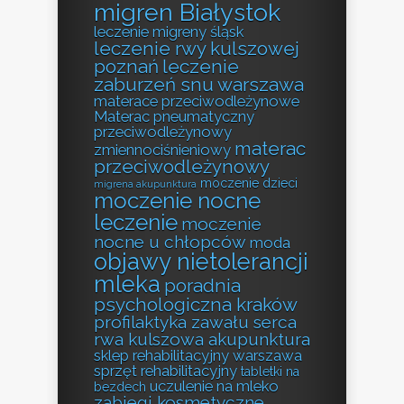
migren Białystok
leczenie migreny śląsk
leczenie rwy kulszowej
poznań
leczenie
zaburzeń snu warszawa
materace przeciwodleżynowe
Materac pneumatyczny
przeciwodleżynowy
materac
zmiennociśnieniowy
przeciwodleżynowy
moczenie dzieci
migrena akupunktura
moczenie nocne
leczenie
moczenie
nocne u chłopców
moda
objawy nietolerancji
mleka
poradnia
psychologiczna kraków
profilaktyka zawału serca
rwa kulszowa akupunktura
sklep rehabilitacyjny warszawa
sprzęt rehabilitacyjny
tabletki na
uczulenie na mleko
bezdech
zabiegi kosmetyczne