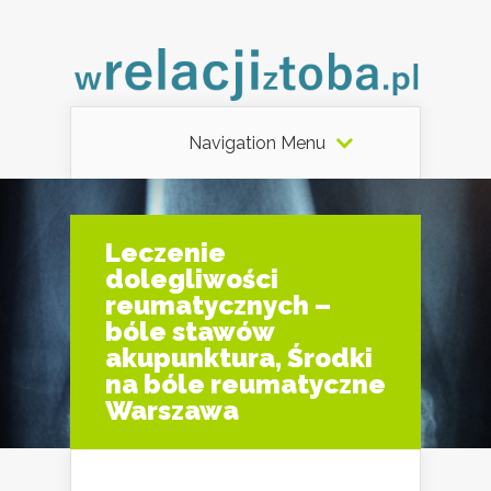
Navigation Menu
Leczenie
dolegliwości
reumatycznych –
bóle stawów
akupunktura, Środki
na bóle reumatyczne
Warszawa