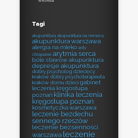
wesela
Tagi
akupunktura
akupunktura na nerwicę
akupunktura warszawa
alergia na mleko
anty
arytmia serca
chrapanie
bóle stawów akupunktura
depresje akupunktura
dobry psycholog dziecięcy
kraków
dobry psychoterapeuta
gabinet
kraków
domu
dzieci
leczenia kręgosłupa
klinika leczenia
poznań
kręgosłupa poznań
kosmetyczka warszawa
leczenie bezdechu
sennego rzeszów
leczenie bezsenności
leczenie
warszawa