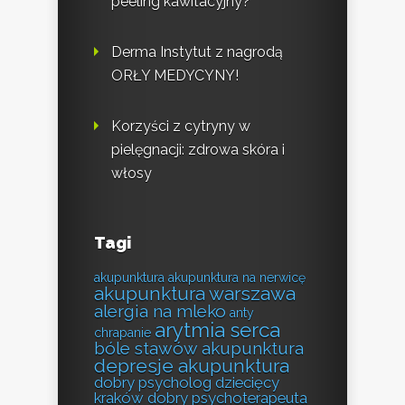
peeling kawitacyjny?
Derma Instytut z nagrodą
ORŁY MEDYCYNY!
Korzyści z cytryny w
pielęgnacji: zdrowa skóra i
włosy
Tagi
akupunktura
akupunktura na nerwicę
akupunktura warszawa
alergia na mleko
anty
arytmia serca
chrapanie
bóle stawów akupunktura
depresje akupunktura
dobry psycholog dziecięcy
kraków
dobry psychoterapeuta