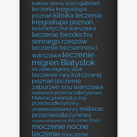
gabinet
kraków
domu
dzieci
leczenia kręgosłupa
klinika leczenia
poznań
kręgosłupa poznań
kosmetyczka warszawa
leczenie bezdechu
sennego rzeszów
leczenie bezsenności
leczenie
warszawa
migren Białystok
leczenie migreny śląsk
leczenie rwy kulszowej
poznań
leczenie
zaburzeń snu warszawa
materace przeciwodleżynowe
Materac pneumatyczny
przeciwodleżynowy
materac
zmiennociśnieniowy
przeciwodleżynowy
moczenie dzieci
migrena akupunktura
moczenie nocne
leczenie
moczenie