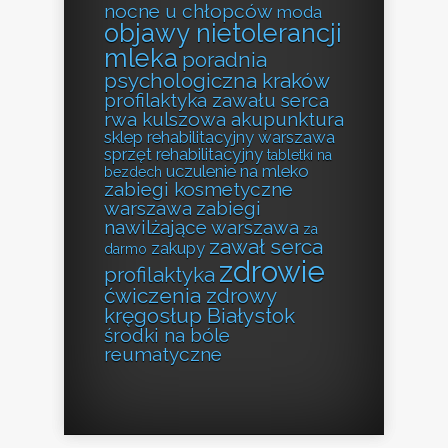
nocne u chłopców
moda
objawy nietolerancji
mleka
poradnia
psychologiczna kraków
profilaktyka zawału serca
rwa kulszowa akupunktura
sklep rehabilitacyjny warszawa
sprzęt rehabilitacyjny
tabletki na
uczulenie na mleko
bezdech
zabiegi kosmetyczne
warszawa
zabiegi
nawilżające warszawa
za
zawał serca
zakupy
darmo
zdrowie
profilaktyka
ćwiczenia zdrowy
kręgosłup Białystok
środki na bóle
reumatyczne