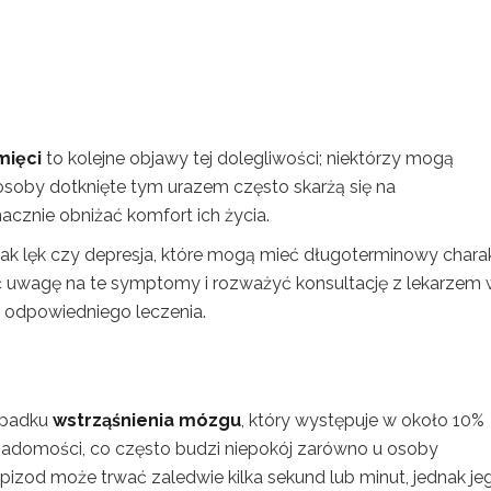
mięci
to kolejne objawy tej dolegliwości; niektórzy mogą
osoby dotknięte tym urazem często skarżą się na
acznie obniżać komfort ich życia.
e jak lęk czy depresja, które mogą mieć długoterminowy chara
ć uwagę na te symptomy i rozważyć konsultację z lekarzem
a odpowiedniego leczenia.
ypadku
wstrząśnienia mózgu
, który występuje w około 10%
iadomości, co często budzi niepokój zarówno u osoby
epizod może trwać zaledwie kilka sekund lub minut, jednak je