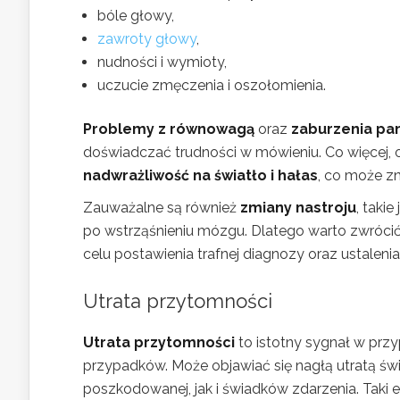
bóle głowy,
zawroty głowy
,
nudności i wymioty,
uczucie zmęczenia i oszołomienia.
Problemy z równowagą
oraz
zaburzenia pa
doświadczać trudności w mówieniu. Co więcej, 
nadwrażliwość na światło i hałas
, co może zn
Zauważalne są również
zmiany nastroju
, taki
po wstrząśnieniu mózgu. Dlatego warto zwróci
celu postawienia trafnej diagnozy oraz ustaleni
Utrata przytomności
Utrata przytomności
to istotny sygnał w prz
przypadków. Może objawiać się nagłą utratą św
poszkodowanej, jak i świadków zdarzenia. Taki 