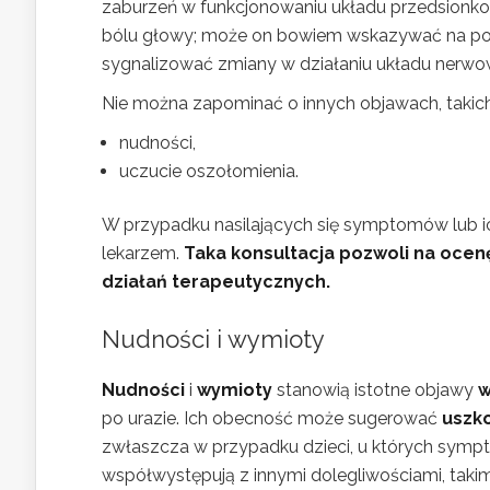
zaburzeń w funkcjonowaniu układu przedsionkow
bólu głowy; może on bowiem wskazywać na po
sygnalizować zmiany w działaniu układu nerwo
Nie można zapominać o innych objawach, takich
nudności,
uczucie oszołomienia.
W przypadku nasilających się symptomów lub i
lekarzem.
Taka konsultacja pozwoli na ocen
działań terapeutycznych.
Nudności i wymioty
Nudności
i
wymioty
stanowią istotne objawy
w
po urazie. Ich obecność może sugerować
uszk
zwłaszcza w przypadku dzieci, u których sym
współwystępują z innymi dolegliwościami, takimi