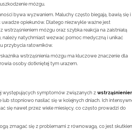
 uszkodzenie mózgu.
mności bywa wyzwaniem. Maluchy często biegają, bawią się i
ć uwadze opiekunów. Dlatego niezwykle ważne jest
wstrząśnieniem mózgu oraz szybka reakcja na zaistniałą
tu, należy natychmiast wezwać pomoc medyczną i unikać
 przybycia ratowników.
skaźnika wstrząśnienia mózgu ma kluczowe znaczenie dla
owia osoby dotkniętej tym urazem.
ciej występujących symptomów związanych z
wstrząśnieni
e lub stopniowo nasilać się w kolejnych dniach. Ich intensyw
 się nawet przez wiele miesięcy, co często prowadzi do
gą zmagać się z problemami z równowagą, co jest skutkie