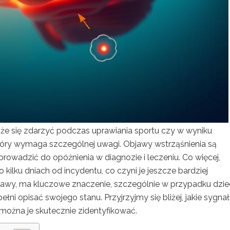
oże się zdarzyć podczas uprawiania sportu czy w wyniku
tóry wymaga szczególnej uwagi. Objawy wstrząśnienia są
rowadzić do opóźnienia w diagnozie i leczeniu. Co więcej,
ilku dniach od incydentu, co czyni je jeszcze bardziej
jawy, ma kluczowe znaczenie, szczególnie w przypadku dziec
łni opisać swojego stanu. Przyjrzyjmy się bliżej, jakie sygna
ożna je skutecznie zidentyfikować.