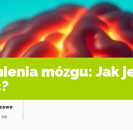
ienia mózgu: Jak je
ć?
azowe
 się