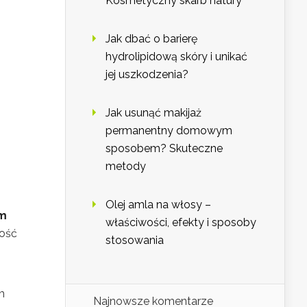
Kosmetyczny skarb natury
Jak dbać o barierę
hydrolipidową skóry i unikać
jej uszkodzenia?
Jak usunąć makijaż
permanentny domowym
sposobem? Skuteczne
metody
Olej amla na włosy –
em
właściwości, efekty i sposoby
ność
stosowania
m
Najnowsze komentarze