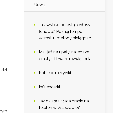
Uroda
Jak szybko odrastają włosy
łonowe? Poznaj tempo
wzrostu i metody pielęgnacji
Makijaż na upały: najlepsze
praktyki i trwałe rozwiązania
udzi
Kobiece rozrywki
Influencerki
Jak działa usługa pranie na
telefon w Warszawie?
szym