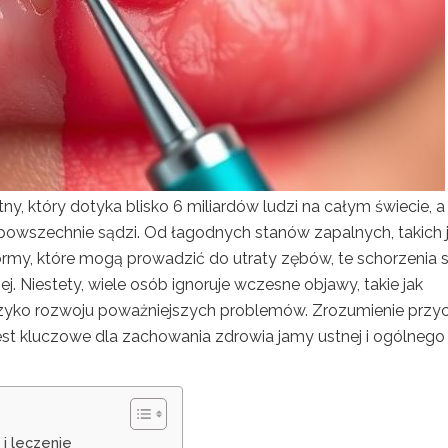
y, który dotyka blisko 6 miliardów ludzi na całym świecie, a 
 powszechnie sądzi. Od łagodnych stanów zapalnych, takich 
rmy, które mogą prowadzić do utraty zębów, te schorzenia s
j. Niestety, wiele osób ignoruje wczesne objawy, takie jak
ryzyko rozwoju poważniejszych problemów. Zrozumienie przy
est kluczowe dla zachowania zdrowia jamy ustnej i ogólnego
 i leczenie