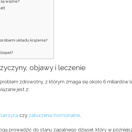
 są ważne?
seł
horobami układu krążenia?
ziąseł?
rzyczyny, objawy i leczenie
 problem zdrowotny, z którym zmaga się około 6 miliardów l
iązane jest z:
cukrzyca
czy
zaburzenia hormonalne
.
gą prowadzić do stanu zapalnego dziąseł, który w później