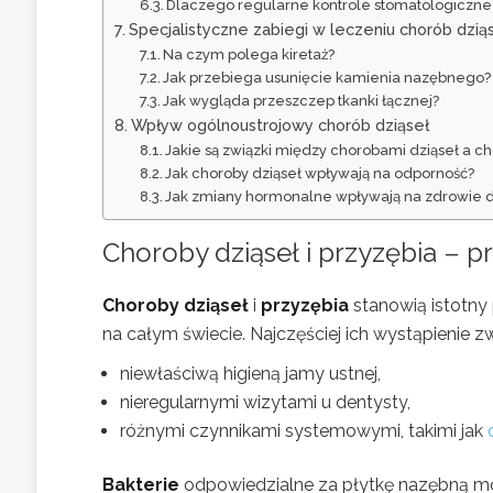
Dlaczego regularne kontrole stomatologiczne
Specjalistyczne zabiegi w leczeniu chorób dzią
Na czym polega kiretaż?
Jak przebiega usunięcie kamienia nazębnego?
Jak wygląda przeszczep tkanki łącznej?
Wpływ ogólnoustrojowy chorób dziąseł
Jakie są związki między chorobami dziąseł a c
Jak choroby dziąseł wpływają na odporność?
Jak zmiany hormonalne wpływają na zdrowie d
Choroby dziąseł i przyzębia – p
Choroby dziąseł
i
przyzębia
stanowią istotny
na całym świecie. Najczęściej ich wystąpienie zw
niewłaściwą higieną jamy ustnej,
nieregularnymi wizytami u dentysty,
różnymi czynnikami systemowymi, takimi jak
Bakterie
odpowiedzialne za płytkę nazębną mo