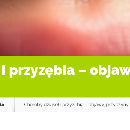
i przyzębia – objaw
ia
Choroby dziąseł i przyzębia – objawy, przyczyny i