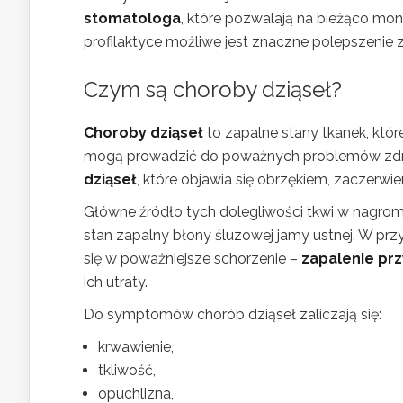
stomatologa
, które pozwalają na bieżąco mon
profilaktyce możliwe jest znaczne polepszenie 
Czym są choroby dziąseł?
Choroby dziąseł
to zapalne stany tkanek, któr
mogą prowadzić do poważnych problemów zdro
dziąseł
, które objawia się obrzękiem, zaczerw
Główne źródło tych dolegliwości tkwi w nagro
stan zapalny błony śluzowej jamy ustnej. W prz
się w poważniejsze schorzenie –
zapalenie prz
ich utraty.
Do symptomów chorób dziąseł zaliczają się:
krwawienie,
tkliwość,
opuchlizna,