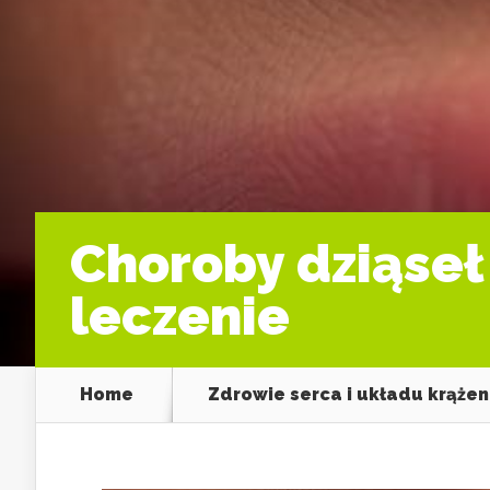
Choroby dziąseł 
leczenie
Home
Zdrowie serca i układu krążen