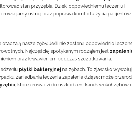
itorować stan przyzębia. Dzięki odpowiedniemu leczeniu i
zdrowia jamy ustnej oraz poprawa komfortu życia pacjentów.
e otaczają nasze zęby. Jeśli nie zostaną odpowiednio leczone
wotnych. Najczęściej spotykanym rodzajem jest
zapaleni
ienieniem oraz krwawieniem podczas szczotkowania.
madzeniu
płytki bakteryjnej
na zębach. To zjawisko wywołuj
ypadku zaniedbania leczenia zapalenie dziąseł może przerod
yzębia
, które prowadzi do uszkodzeń tkanek wokół zębów 