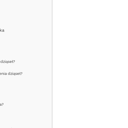
yka
 dziąseł?
enia dziąseł?
a?