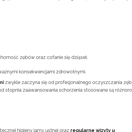
omość zębów oraz cofanie się dziąseł.
ażnymi konsekwencjami zdrowotnymi.
mi
zwykle zaczyna się od profesjonalnego oczyszczania zę
i od stopnia zaawansowania schorzenia stosowane są różnor
ecznej higieny jamy ustnej oraz
regularne wizyty u