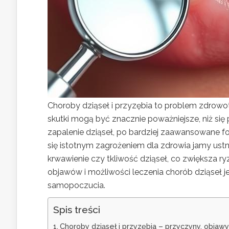
Choroby dziąseł i przyzębia to problem zdrowotn
skutki mogą być znacznie poważniejsze, niż się
zapalenie dziąseł, po bardziej zaawansowane fo
się istotnym zagrożeniem dla zdrowia jamy ustne
krwawienie czy tkliwość dziąseł, co zwiększa 
objawów i możliwości leczenia chorób dziąseł j
samopoczucia.
Spis treści
Choroby dziąseł i przyzębia – przyczyny, objawy