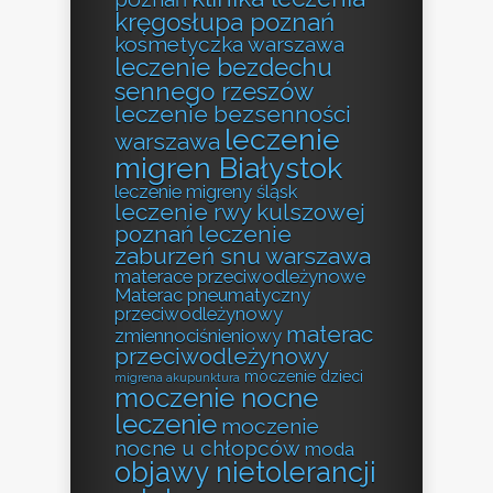
kręgosłupa poznań
kosmetyczka warszawa
leczenie bezdechu
sennego rzeszów
leczenie bezsenności
leczenie
warszawa
migren Białystok
leczenie migreny śląsk
leczenie rwy kulszowej
poznań
leczenie
zaburzeń snu warszawa
materace przeciwodleżynowe
Materac pneumatyczny
przeciwodleżynowy
materac
zmiennociśnieniowy
przeciwodleżynowy
moczenie dzieci
migrena akupunktura
moczenie nocne
leczenie
moczenie
nocne u chłopców
moda
objawy nietolerancji