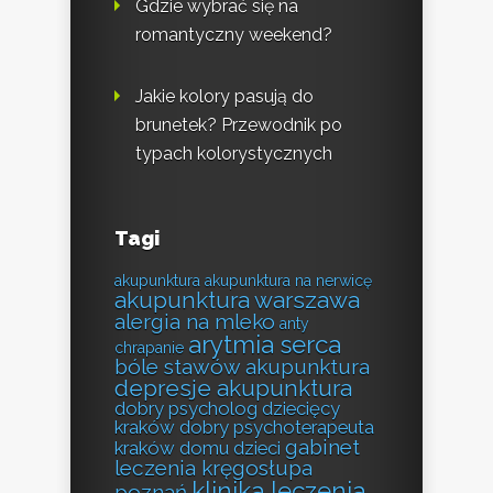
Gdzie wybrać się na
romantyczny weekend?
Jakie kolory pasują do
brunetek? Przewodnik po
typach kolorystycznych
Tagi
akupunktura
akupunktura na nerwicę
akupunktura warszawa
alergia na mleko
anty
arytmia serca
chrapanie
bóle stawów akupunktura
depresje akupunktura
dobry psycholog dziecięcy
kraków
dobry psychoterapeuta
gabinet
kraków
domu
dzieci
leczenia kręgosłupa
klinika leczenia
poznań