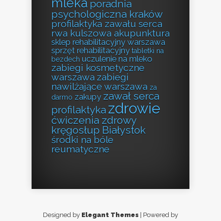
mleka
poradnia
psychologiczna kraków
profilaktyka zawału serca
rwa kulszowa akupunktura
sklep rehabilitacyjny warszawa
sprzęt rehabilitacyjny
tabletki na
uczulenie na mleko
bezdech
zabiegi kosmetyczne
warszawa
zabiegi
nawilżające warszawa
za
zawał serca
zakupy
darmo
zdrowie
profilaktyka
ćwiczenia zdrowy
kręgosłup Białystok
środki na bóle
reumatyczne
Designed by
Elegant Themes
| Powered by