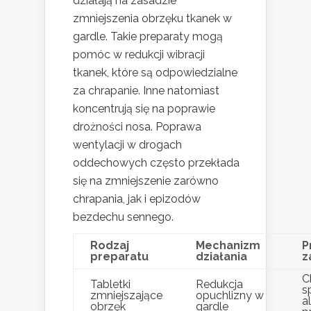
działają na zasadzie
zmniejszenia obrzęku tkanek w
gardle. Takie preparaty mogą
pomóc w redukcji wibracji
tkanek, które są odpowiedzialne
za chrapanie. Inne natomiast
koncentrują się na poprawie
drożności nosa. Poprawa
wentylacji w drogach
oddechowych często przekłada
się na zmniejszenie zarówno
chrapania, jak i epizodów
bezdechu sennego.
Rodzaj
Mechanizm
P
preparatu
działania
z
C
Tabletki
Redukcja
s
zmniejszające
opuchlizny w
a
obrzęk
gardle