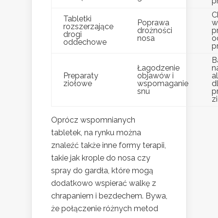
p
C
Tabletki
Poprawa
w
rozszerzające
drożności
p
drogi
nosa
o
oddechowe
p
B
Łagodzenie
n
Preparaty
objawów i
a
ziołowe
wspomaganie
d
snu
p
z
Oprócz wspomnianych
tabletek, na rynku można
znaleźć także inne formy terapii,
takie jak krople do nosa czy
spray do gardła, które mogą
dodatkowo wspierać walkę z
chrapaniem i bezdechem. Bywa,
że połączenie różnych metod