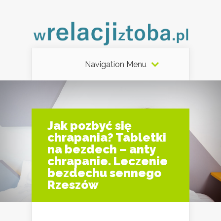
Navigation Menu
Jak pozbyć się
chrapania? Tabletki
na bezdech – anty
chrapanie. Leczenie
bezdechu sennego
Rzeszów