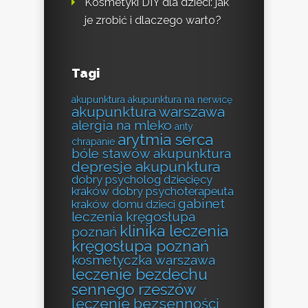
Kosmetyki DIY dla dzieci: jak
je zrobić i dlaczego warto?
Tagi
akupunktura
akupunktura na nerwicę
akupunktura warszawa
alergia na mleko
anty
arytmia serca
chrapanie
bóle stawów akupunktura
depresje akupunktura
dobry psycholog dziecięcy
kraków
dobry psychoterapeuta
gabinet
kraków
domu
dzieci
leczenia kręgosłupa
klinika leczenia
poznań
kręgosłupa poznań
kosmetyczka warszawa
leczenie bezdechu
sennego rzeszów
leczenie bezsenności