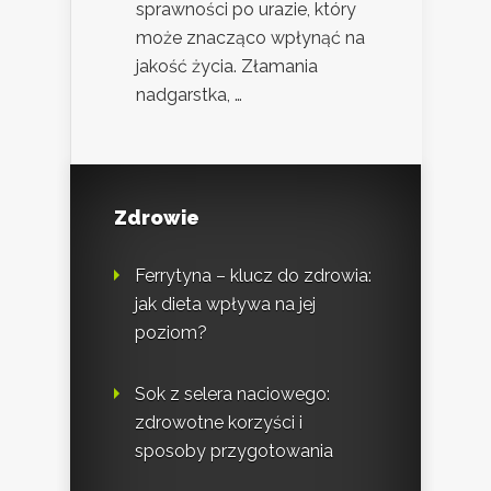
sprawności po urazie, który
może znacząco wpłynąć na
jakość życia. Złamania
nadgarstka, …
Zdrowie
Ferrytyna – klucz do zdrowia:
jak dieta wpływa na jej
poziom?
Sok z selera naciowego:
zdrowotne korzyści i
sposoby przygotowania