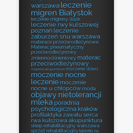
leczenie
warszawa
migren Białystok
leczenie migreny śląsk
leczenie rwy kulszowej
poznań
leczenie
zaburzeń snu warszawa
materace przeciwodleżynowe
Materac pneumatyczny
przeciwodleżynowy
materac
zmiennociśnieniowy
przeciwodleżynowy
moczenie dzieci
migrena akupunktura
moczenie nocne
leczenie
moczenie
nocne u chłopców
moda
objawy nietolerancji
mleka
poradnia
psychologiczna kraków
profilaktyka zawału serca
rwa kulszowa akupunktura
sklep rehabilitacyjny warszawa
sprzęt rehabilitacyjny
tabletki na