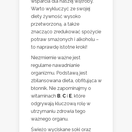
wsparcia dla naszej wątroby.
Warto wykluczyć ze swojej
diety żywność wysoko
przetworzoną, a także
znacząco zredukować spożycie
potraw smażonych i alkoholu –
to naprawdę istotne kroki!
Niezmiernie ważne jest
regularne nawadnianie
organizmu. Podstawą jest
zbilansowana dieta, obfitująca w
błonnik. Nie zapominajmy o
witaminach
B
,
C
i
E
, które
odgrywają kluczową rolę w
utrzymaniu zdrowia tego
ważnego organu.
Świeżo wyciskane soki oraz