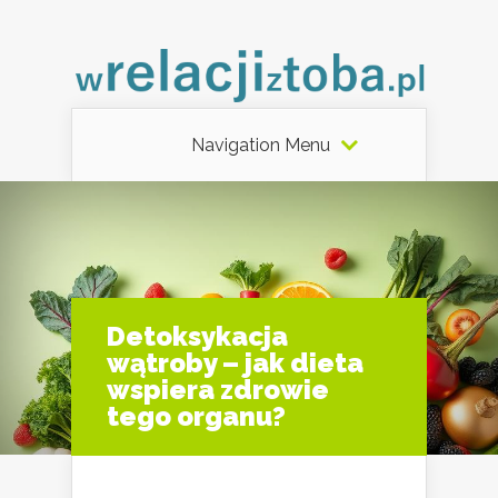
Navigation Menu
Detoksykacja
wątroby – jak dieta
wspiera zdrowie
tego organu?