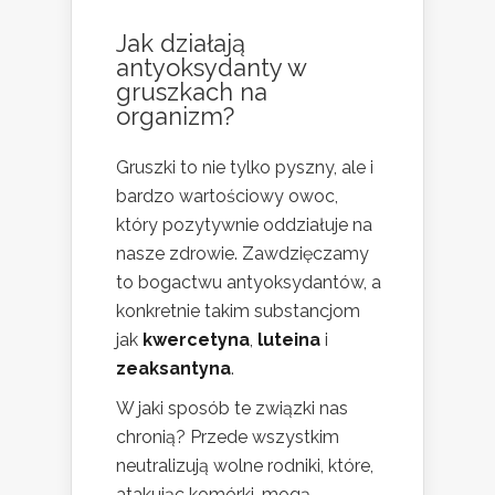
Jak działają
antyoksydanty w
gruszkach na
organizm?
Gruszki to nie tylko pyszny, ale i
bardzo wartościowy owoc,
który pozytywnie oddziałuje na
nasze zdrowie. Zawdzięczamy
to bogactwu antyoksydantów, a
konkretnie takim substancjom
jak
kwercetyna
,
luteina
i
zeaksantyna
.
W jaki sposób te związki nas
chronią? Przede wszystkim
neutralizują wolne rodniki, które,
atakując komórki, mogą