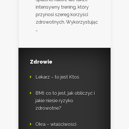
intensywny trening, który
przynosi szereg korzyści
zdrowotnych. Wykorzystując
…
Zdrowie
Lekarz – to jest Ktoś
BMI: co to jest, jak obliczyć i
jakie niesie ryzyko
zdrowotne?
Okra – właściwości