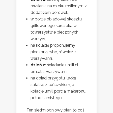
owsianki na mleku roślinnym z
dodatkiem borówek,
w porze obiadowej skosztuj
grillowanego kurczaka w
towarzystwie pieczonych
warzyw,
na kolację proponujemy
pieczoną rybę, również z
warzywami,
dzień 2
: śniadanie umili ci
omlet z warzywami,
na obiad przygotuj lekką
sałatkę z tuńczykiem, a
kolację umili porcja makaronu
pełnoziarnistego.
Ten siedmiodniowy plan to coś