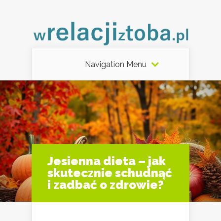
Navigation Menu
Jesienna dieta – jak
skutecznie schudnąć
i zadbać o zdrowie?