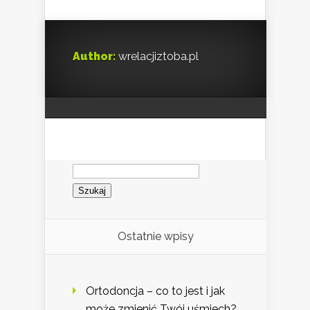
Author:
wrelacjiztoba.pl
Szukaj:
Ostatnie wpisy
Ortodoncja – co to jest i jak
może zmienić Twój uśmiech?