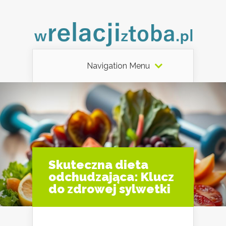
Navigation Menu
Skuteczna dieta
odchudzająca: Klucz
do zdrowej sylwetki