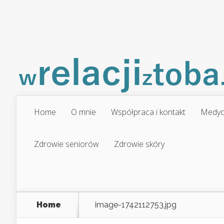
Home
O mnie
Współpraca i kontakt
Medyc
Zdrowie seniorów
Zdrowie skóry
Home
image-1742112753.jpg