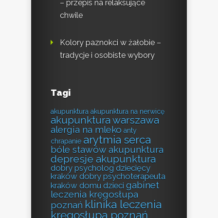
– przepis na relaksujące
chwile
Kolory paznokci w żałobie –
tradycje i osobiste wybory
Tagi
akupunktura
akupunktura na nerwicę
akupunktura warszawa
alergia na mleko
anty
arytmia serca
chrapanie
bóle stawów akupunktura
depresje akupunktura
dobry psycholog dziecięcy
kraków
dobry psychoterapeuta
gabinet
kraków
domu
dzieci
leczenia kręgosłupa
klinika leczenia
poznań
kręgosłupa poznań