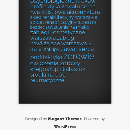
psychologiczna kraków
profilaktyka zawału serca
rwa kulszowa akupunktura
sklep rehabilitacyjny warszawa
sprzęt rehabilitacyjny
tabletki na
uczulenie na mleko
bezdech
zabiegi kosmetyczne
warszawa
zabiegi
nawilżające warszawa
za
zawał serca
zakupy
darmo
zdrowie
profilaktyka
ćwiczenia zdrowy
kręgosłup Białystok
środki na bóle
reumatyczne
Designed by
Elegant Themes
| Powered by
WordPress