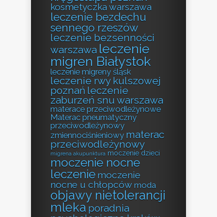
kosmetyczka warszawa
leczenie bezdechu
sennego rzeszów
leczenie bezsenności
leczenie
warszawa
migren Białystok
leczenie migreny śląsk
leczenie rwy kulszowej
poznań
leczenie
zaburzeń snu warszawa
materace przeciwodleżynowe
Materac pneumatyczny
przeciwodleżynowy
materac
zmiennociśnieniowy
przeciwodleżynowy
moczenie dzieci
migrena akupunktura
moczenie nocne
leczenie
moczenie
nocne u chłopców
moda
objawy nietolerancji
mleka
poradnia