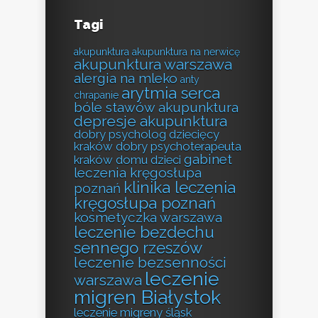
Tagi
akupunktura
akupunktura na nerwicę
akupunktura warszawa
alergia na mleko
anty
arytmia serca
chrapanie
bóle stawów akupunktura
depresje akupunktura
dobry psycholog dziecięcy
kraków
dobry psychoterapeuta
gabinet
kraków
domu
dzieci
leczenia kręgosłupa
klinika leczenia
poznań
kręgosłupa poznań
kosmetyczka warszawa
leczenie bezdechu
sennego rzeszów
leczenie bezsenności
leczenie
warszawa
migren Białystok
leczenie migreny śląsk