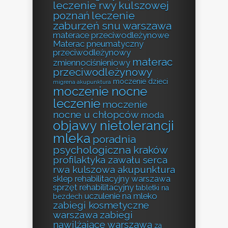
leczenie rwy kulszowej
poznań
leczenie
zaburzeń snu warszawa
materace przeciwodleżynowe
Materac pneumatyczny
przeciwodleżynowy
materac
zmiennociśnieniowy
przeciwodleżynowy
moczenie dzieci
migrena akupunktura
moczenie nocne
leczenie
moczenie
nocne u chłopców
moda
objawy nietolerancji
mleka
poradnia
psychologiczna kraków
profilaktyka zawału serca
rwa kulszowa akupunktura
sklep rehabilitacyjny warszawa
sprzęt rehabilitacyjny
tabletki na
uczulenie na mleko
bezdech
zabiegi kosmetyczne
warszawa
zabiegi
nawilżające warszawa
za