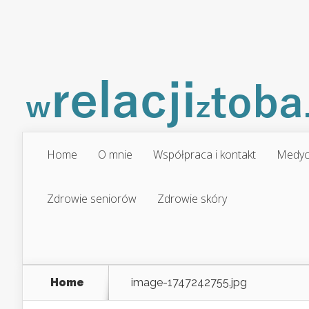
Home
O mnie
Współpraca i kontakt
Medyc
Zdrowie seniorów
Zdrowie skóry
Home
image-1747242755.jpg