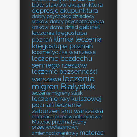
bóle stawów akupunktura
depresje akupunktura
dobry psycholog dziecięcy
kraków
dobry psychoterapeuta
gabinet
kraków
domu
dzieci
leczenia kręgosłupa
klinika leczenia
poznań
kręgosłupa poznań
kosmetyczka warszawa
leczenie bezdechu
sennego rzeszów
leczenie bezsenności
leczenie
warszawa
migren Białystok
leczenie migreny śląsk
leczenie rwy kulszowej
poznań
leczenie
zaburzeń snu warszawa
materace przeciwodleżynowe
Materac pneumatyczny
przeciwodleżynowy
materac
zmiennociśnieniowy