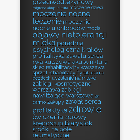
przeciwodleżynowy
moczenie dzieci
migrena akupunktura
moczenie nocne
leczenie
moczenie
nocne u chłopców
moda
objawy nietolerancji
mleka
poradnia
psychologiczna kraków
profilaktyka zawału serca
rwa kulszowa akupunktura
sklep rehabilitacyjny warszawa
sprzęt rehabilitacyjny
tabletki na
uczulenie na mleko
bezdech
zabiegi kosmetyczne
warszawa
zabiegi
nawilżające warszawa
za
zawał serca
zakupy
darmo
zdrowie
profilaktyka
ćwiczenia zdrowy
kręgosłup Białystok
środki na bóle
reumatyczne