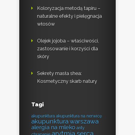
Koloryzacja metodą tapiru –
naturalne efekty i pielęgnacja
włosów
Olejek jojoba – właściwości,
zastosowanie i korzyści dla
skóry
Sekrety masła shea:
Kosmetyczny skarb natury
Tagi
akupunktura
akupunktura na nerwicę
akupunktura warszawa
alergia na mleko
anty
arytmia serca
chrapanie