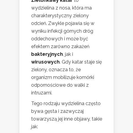
Zielonkawy katar
to
wydzielina z nosa, która ma
charakterystyczny zielony
odcień. Zwykle pojawia się w
wyniku infekcji górnych dróg
oddechowych i może być
efektem zarówno zakażeń
bakteryjnych
, jak i
wirusowych
. Gdy katar staje się
zielony, oznacza to, że
organizm mobilizuje komórki
odpornościowe do walki z
intruzami.
Tego rodzaju wydzielina często
bywa gęsta i zazwyczaj
towarzyszą jej inne objawy, takie
jak: