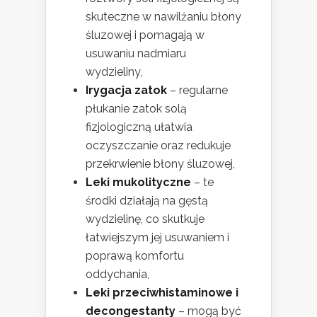
skuteczne w nawilżaniu błony
śluzowej i pomagają w
usuwaniu nadmiaru
wydzieliny,
Irygacja zatok
– regularne
płukanie zatok solą
fizjologiczną ułatwia
oczyszczanie oraz redukuje
przekrwienie błony śluzowej,
Leki mukolityczne
– te
środki działają na gęstą
wydzielinę, co skutkuje
łatwiejszym jej usuwaniem i
poprawą komfortu
oddychania,
Leki przeciwhistaminowe i
decongestanty
– mogą być