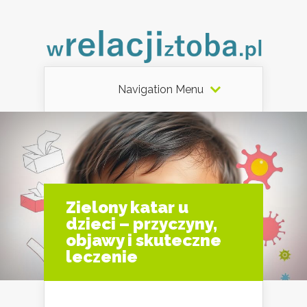
Navigation Menu
Zielony katar u
dzieci – przyczyny,
objawy i skuteczne
leczenie