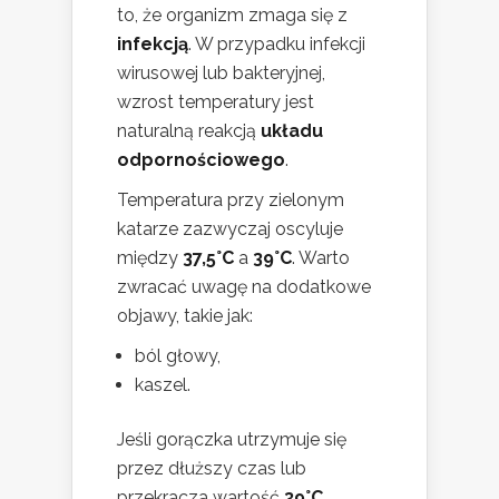
to, że organizm zmaga się z
infekcją
. W przypadku infekcji
wirusowej lub bakteryjnej,
wzrost temperatury jest
naturalną reakcją
układu
odpornościowego
.
Temperatura przy zielonym
katarze zazwyczaj oscyluje
między
37,5°C
a
39°C
. Warto
zwracać uwagę na dodatkowe
objawy, takie jak:
ból głowy,
kaszel.
Jeśli gorączka utrzymuje się
przez dłuższy czas lub
przekracza wartość
39°C
,