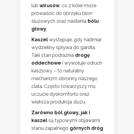
lub
wirusów
, co z kolei może
prowadzić do obrzęku błon
śluzowych oraz nasilenia
bólu
głowy
.
Kaszel
występuje, gdy nadmiar
wydzieliny spływa do gardła.
Taki stan podrażnia
drogę
oddechowe
i wywołuje odruch
kaszlowy – to naturalny
mechanizm obronny naszego
ciała. Często towarzyszy mu
uczucie dyskomfortu oraz
większa produkcja śluzu.
Zarówno ból głowy, jak i
kaszel
są typowymi objawami
stanu zapalnego
górnych dróg