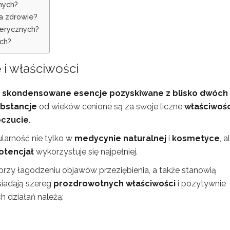
nych?
na zdrowie?
terycznych?
ch?
 i właściwości
y – skondensowane esencje pozyskiwane z blisko dwóch
bstancje
od wieków cenione są za swoje liczne
właściwośc
oczucie
.
larność nie tylko w
medycynie naturalnej
i
kosmetyce
, a
otencjał
wykorzystuje się najpełniej.
przy łagodzeniu objawów przeziębienia, a także stanowią
osiadają szereg
prozdrowotnych właściwości
i pozytywnie
h działań należą: