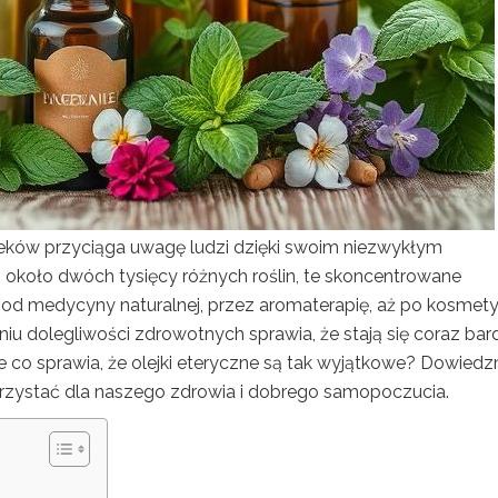
 wieków przyciąga uwagę ludzi dzięki swoim niezwykłym
koło dwóch tysięcy różnych roślin, te skoncentrowane
od medycyny naturalnej, przez aromaterapię, aż po kosmetyk
iu dolegliwości zdrowotnych sprawia, że stają się coraz bard
Ale co sprawia, że olejki eteryczne są tak wyjątkowe? Dowied
korzystać dla naszego zdrowia i dobrego samopoczucia.