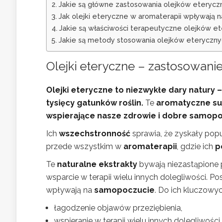
Jakie są główne zastosowania olejków eterycz
Jak olejki eteryczne w aromaterapii wpływają 
Jakie są właściwości terapeutyczne olejków e
Jakie są metody stosowania olejków eteryczny
Olejki eteryczne – zastosowanie
Olejki eteryczne to niezwykłe dary natur
tysięcy gatunków roślin.
Te
aromatyczne su
wspierające nasze zdrowie i dobre samop
Ich
wszechstronność
sprawia, że zyskały popu
przede wszystkim w
aromaterapii
, gdzie ich
p
Te
naturalne ekstrakty
bywają niezastąpione 
wsparcie w terapii wielu innych dolegliwości. P
wpływają na
samopoczucie
. Do ich kluczowyc
łagodzenie objawów przeziębienia,
wspieranie w terapii wielu innych dolegliwości,