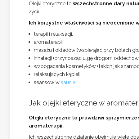
Olejki eteryczne to
wszechstronne dary natu
życiu.
Ich korzystne właściwości są nieocenione 
terapii i relaksacji,
aromaterapii,
masażu i okładów (wspierając przy bólach gł
inhalacji (przynosząc ulgę drogom oddechowy
wzbogacania kosmetyków (takich jak szampon
relaksujących kąpieli,
seansów w
saunie
.
Jak olejki eteryczne w aromate
Olejki eteryczne to prawdziwi sprzymierz
aromaterapii.
Ich wszechstronne działanie obejmuje wiele ob