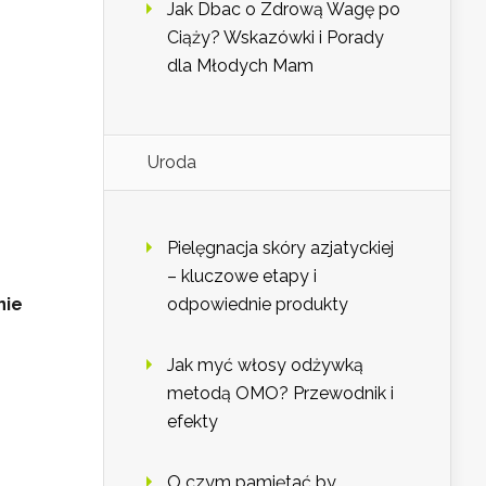
Jak Dbac o Zdrową Wagę po
Ciąży? Wskazówki i Porady
dla Młodych Mam
Uroda
Pielęgnacja skóry azjatyckiej
– kluczowe etapy i
nie
odpowiednie produkty
Jak myć włosy odżywką
metodą OMO? Przewodnik i
efekty
O czym pamiętać by