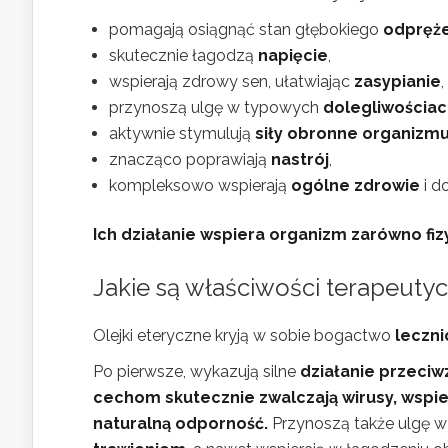
pomagają osiągnąć stan głębokiego
odpręż
skutecznie łagodzą
napięcie
,
wspierają zdrowy sen, ułatwiając
zasypianie
,
przynoszą ulgę w typowych
dolegliwościac
aktywnie stymulują
siły obronne organizm
znacząco poprawiają
nastrój
,
kompleksowo wspierają
ogólne zdrowie
i d
Ich działanie wspiera organizm zarówno fizyc
Jakie są właściwości terapeuty
Olejki eteryczne kryją w sobie bogactwo
leczni
Po pierwsze, wykazują silne
działanie przeci
cechom skutecznie zwalczają wirusy, wspie
naturalną odporność.
Przynoszą także ulgę w 