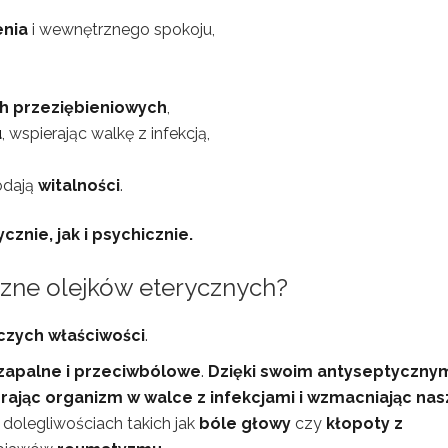
enia
i wewnętrznego spokoju,
h przeziębieniowych
,
u
, wspierając walkę z infekcją,
odają
witalności
.
znie, jak i psychicznie.
czne olejków eterycznych?
czych właściwości
.
wzapalne i przeciwbólowe
.
Dzięki swoim antyseptyczny
rając organizm w walce z infekcjami i wzmacniając nas
dolegliwościach takich jak
bóle głowy
czy
kłopoty z