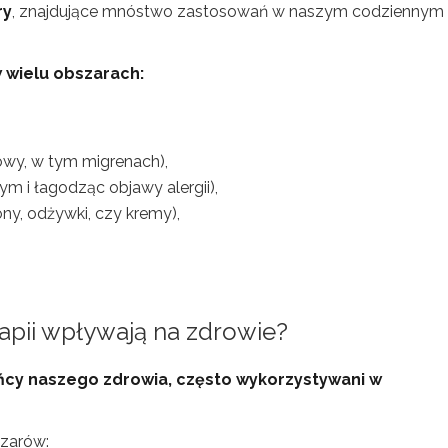
ry
, znajdujące mnóstwo zastosowań w naszym codziennym
w wielu obszarach:
owy, w tym migrenach),
m i łagodząc objawy alergii),
y, odżywki, czy kremy),
rapii wpływają na zdrowie?
eńcy naszego zdrowia, często wykorzystywani w
szarów: