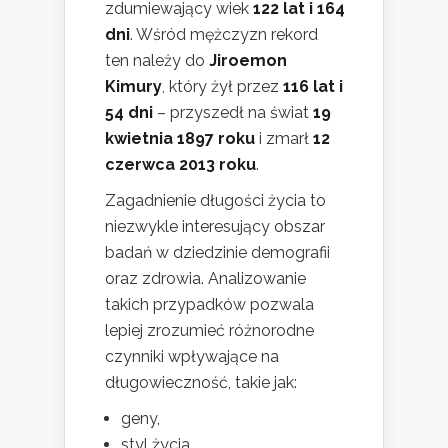
zdumiewający wiek
122 lat i 164
dni
. Wśród mężczyzn rekord
ten należy do
Jiroemon
Kimury
, który żył przez
116 lat i
54 dni
– przyszedł na świat
19
kwietnia 1897 roku
i zmarł
12
czerwca 2013 roku
.
Zagadnienie długości życia to
niezwykle interesujący obszar
badań w dziedzinie demografii
oraz zdrowia. Analizowanie
takich przypadków pozwala
lepiej zrozumieć różnorodne
czynniki wpływające na
długowieczność, takie jak:
geny,
styl życia,