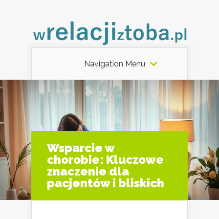
Navigation Menu
Wsparcie w
chorobie: Kluczowe
znaczenie dla
pacjentów i bliskich