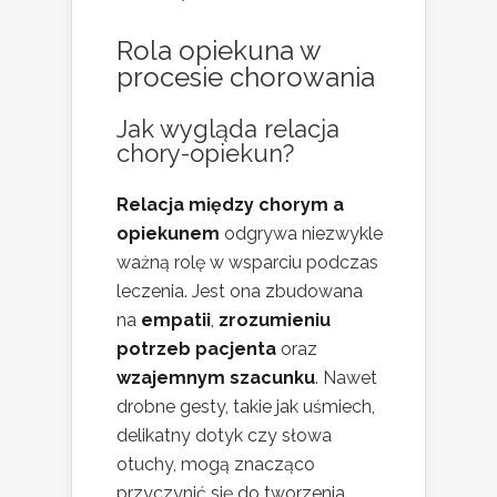
Rola opiekuna w
procesie chorowania
Jak wygląda relacja
chory-opiekun?
Relacja między chorym a
opiekunem
odgrywa niezwykle
ważną rolę w wsparciu podczas
leczenia. Jest ona zbudowana
na
empatii
,
zrozumieniu
potrzeb pacjenta
oraz
wzajemnym szacunku
. Nawet
drobne gesty, takie jak uśmiech,
delikatny dotyk czy słowa
otuchy, mogą znacząco
przyczynić się do tworzenia