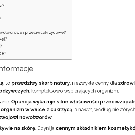
wa?
?
nowotworowe i przeciwcukrzycowe?
wej?
?
ące?
informacje
ką
, to
prawdziwy skarb natury
, niezwykle cenny dla
zdrowi
 odżywczych
, kompleksowo wspierających organizm.
anie.
Opuncja wykazuje silne właściwości przeciwzapaln
rganizm w walce z cukrzycą
, a nawet, według niektóryc
rozwojowi nowotworów
.
ywie na skórę
. Czyni ją
cennym składnikiem kosmetyk