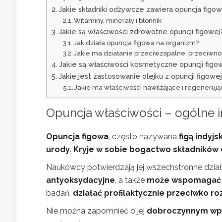
Jakie składniki odżywcze zawiera opuncja figo
Witaminy, minerały i błonnik
Jakie są właściwości zdrowotne opuncji figowej
Jak działa opuncja figowa na organizm?
Jakie ma działanie przeciwzapalne, przeciw
Jakie są właściwości kosmetyczne opuncji figo
Jakie jest zastosowanie olejku z opuncji figowej
Jakie ma właściwości nawilżające i regeneruj
Opuncja właściwości – ogólne 
Opuncja figowa
, często nazywana
figą indyjs
urody
.
Kryje w sobie bogactwo składników
Naukowcy potwierdzają jej wszechstronne dział
antyoksydacyjne
, a także
może wspomagać o
badań,
działać profilaktycznie przeciwko 
Nie można zapomnieć o jej
dobroczynnym wpł