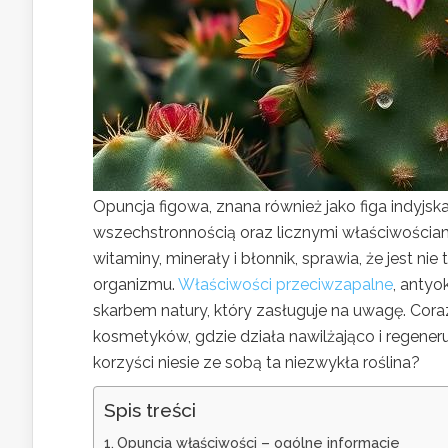
Opuncja figowa, znana również jako figa indyjska
wszechstronnością oraz licznymi właściwościam
witaminy, minerały i błonnik, sprawia, że jest
organizmu.
Właściwości przeciwzapalne
, anty
skarbem natury, który zasługuje na uwagę. Coraz
kosmetyków, gdzie działa nawilżająco i regeneruj
korzyści niesie ze sobą ta niezwykła roślina?
Spis treści
Opuncja właściwości – ogólne informacje