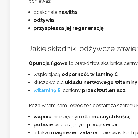
ponieważ:
doskonale
nawilża
,
odżywia
,
przyspiesza jej regenerację
.
Jakie składniki odżywcze zawie
Opuncja figowa
to prawdziwa skarbnica cenny
wspierającą
odporność witaminę C
,
kluczowe dla
układu nerwowego witaminy 
witaminę E
, ceniony
przeciwutleniacz
.
Poza witaminami, owoc ten dostarcza szeregu
wapniu
, niezbędnym dla
mocnych kości
,
potasie
wspierającym
pracę serca
,
a także
magnezie
i
żelazie
– pierwiastkach 