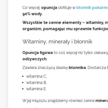
Co więcej,
opuncja
obfituje w
błonnik pokar
90% wody
.
Wszystkie te cenne elementy – witaminy, mi
organizm, pomagając mu sprawnie funkcjo
Witaminy, minerały i błonnik
Opuncja figowa
to coś więcej niż tylko cieka
odżywczych
.
Zawiera znaczącą dawkę
błonnika
. Dostarcza
witamina C,
witamina B,
witamina E.
W jej miąższu znajdziemy również cenne
miner