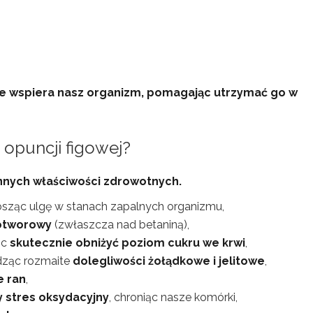
ie wspiera nasz organizm, pomagając utrzymać go w
 opuncji figowej?
nnych właściwości zdrowotnych.
osząc ulgę w stanach zapalnych organizmu,
otworowy
(zwłaszcza nad betaniną),
ąc
skutecznie obniżyć poziom cukru we krwi
,
dząc rozmaite
dolegliwości żołądkowe i jelitowe
,
e ran
,
y stres oksydacyjny
, chroniąc nasze komórki,