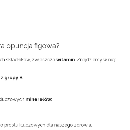
ra opuncja figowa?
ch składników, zwłaszcza
witamin
. Znajdziemy w niej:
z grupy B
,
 kluczowych
minerałów
:
po prostu kluczowych dla naszego zdrowia.