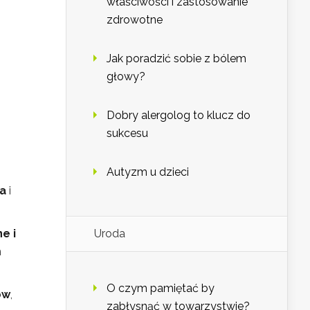
właściwości i zastosowanie
zdrowotne
Jak poradzić sobie z bólem
głowy?
Dobry alergolog to klucz do
sukcesu
Autyzm u dzieci
a
i
e i
Uroda
h
O czym pamiętać by
ów
,
zabłysnąć w towarzystwie?