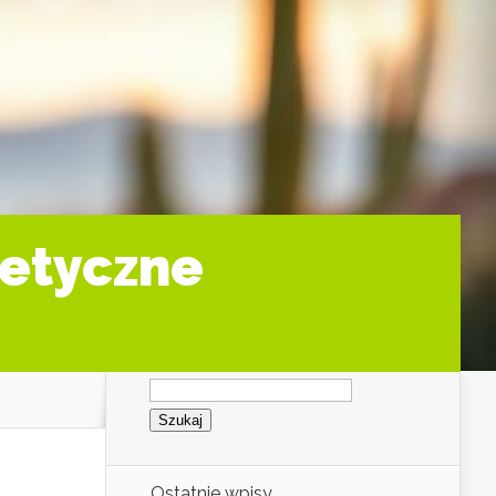
metyczne
Szukaj:
Ostatnie wpisy