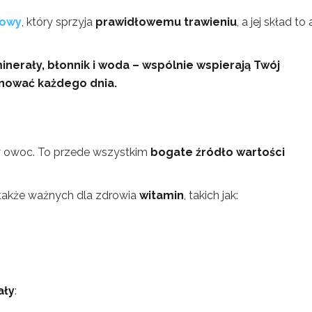
mowy
, który sprzyja
prawidłowemu trawieniu
, a jej skład to 
nerały, błonnik i woda – wspólnie wspierają Twój
nować każdego dnia.
wy owoc. To przede wszystkim
bogate źródło wartości
 także ważnych dla zdrowia
witamin
, takich jak:
ały
: