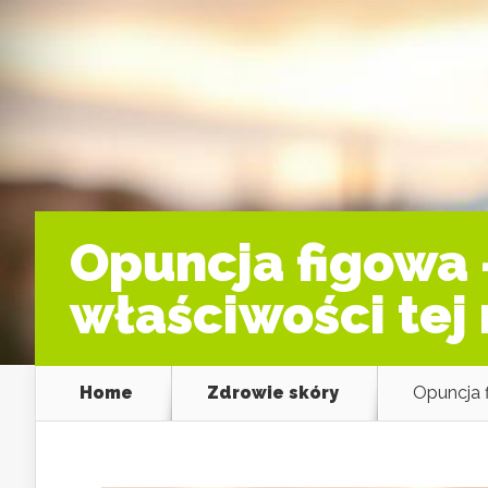
Opuncja figowa 
właściwości tej 
Home
Zdrowie skóry
Opuncja 