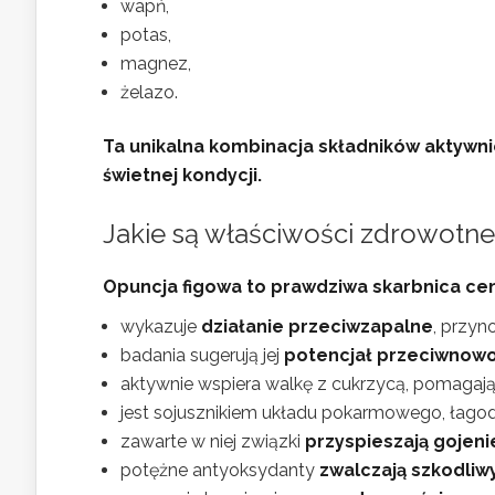
wapń,
potas,
magnez,
żelazo.
Ta unikalna kombinacja składników aktywn
świetnej kondycji.
Jakie są właściwości zdrowotne
Opuncja figowa to prawdziwa skarbnica ce
wykazuje
działanie przeciwzapalne
, przyn
badania sugerują jej
potencjał przeciwnow
aktywnie wspiera walkę z cukrzycą, pomagaj
jest sojusznikiem układu pokarmowego, łago
zawarte w niej związki
przyspieszają gojeni
potężne antyoksydanty
zwalczają szkodliw