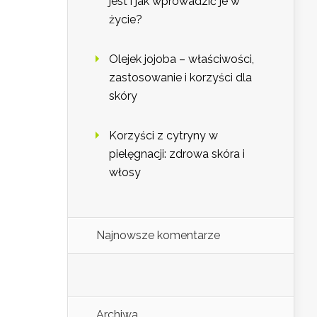
jest i jak wprowadzić je w
życie?
Olejek jojoba – właściwości,
zastosowanie i korzyści dla
skóry
Korzyści z cytryny w
pielęgnacji: zdrowa skóra i
włosy
Najnowsze komentarze
Archiwa