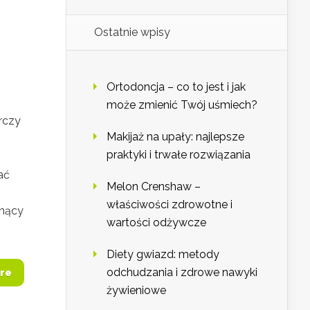
Ostatnie wpisy
Ortodoncja – co to jest i jak
może zmienić Twój uśmiech?
rczy
Makijaż na upały: najlepsze
praktyki i trwałe rozwiązania
ać
Melon Crenshaw –
właściwości zdrowotne i
snący
wartości odżywcze
Diety gwiazd: metody
odchudzania i zdrowe nawyki
re
żywieniowe