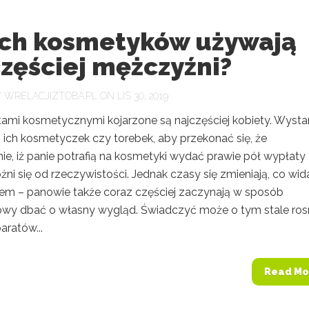
ich kosmetyków używają
zęściej mężczyźni?
Y
WRELACJIZTOBA.PL
ON LIS 30, 2019
tami kosmetycznymi kojarzone są najczęściej kobiety. Wysta
 ich kosmetyczek czy torebek, aby przekonać się, że
ie, iż panie potrafią na kosmetyki wydać prawie pół wypłaty
óżni się od rzeczywistości. Jednak czasy się zmieniają, co wid
em – panowie także coraz częściej zaczynają w sposób
wy dbać o własny wygląd. Świadczyć może o tym stale ro
aratów...
Read Mo