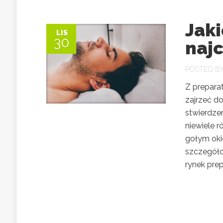
Jak
LIS
30
najc
POSTED B
Z prepara
zajrzeć do
stwierdzen
niewiele r
gołym oki
szczegóło
rynek prep