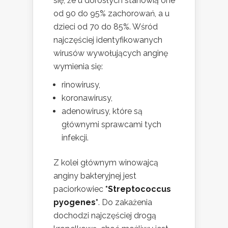
się, że u dorosłych stanowią one
od 90 do 95% zachorowań, a u
dzieci od 70 do 85%. Wśród
najczęściej identyfikowanych
wirusów wywołujących anginę
wymienia się:
rinowirusy,
koronawirusy,
adenowirusy, które są
głównymi sprawcami tych
infekcji.
Z kolei głównym winowajcą
anginy bakteryjnej jest
paciorkowiec
*Streptococcus
pyogenes*
. Do zakażenia
dochodzi najczęściej drogą