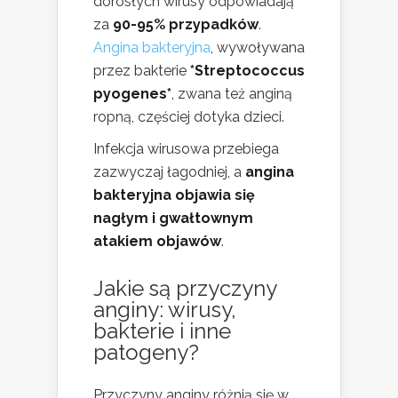
dorosłych wirusy odpowiadają
za
90-95% przypadków
.
Angina bakteryjna
, wywoływana
przez bakterie
*Streptococcus
pyogenes*
, zwana też anginą
ropną, częściej dotyka dzieci.
Infekcja wirusowa przebiega
zazwyczaj łagodniej, a
angina
bakteryjna objawia się
nagłym i gwałtownym
atakiem objawów
.
Jakie są przyczyny
anginy: wirusy,
bakterie i inne
patogeny?
Przyczyny anginy różnią się w