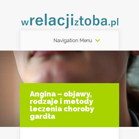
Navigation Menu
Angina – objawy,
rodzaje i metody
leczenia choroby
gardła