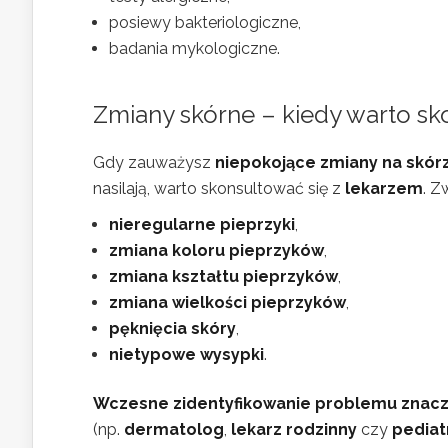
posiewy bakteriologiczne,
badania mykologiczne.
Zmiany skórne – kiedy warto sk
Gdy zauważysz
niepokojące zmiany na skór
nasilają, warto skonsultować się z
lekarzem
. Z
nieregularne pieprzyki
,
zmiana koloru pieprzyków
,
zmiana kształtu pieprzyków
,
zmiana wielkości pieprzyków
,
pęknięcia skóry
,
nietypowe wysypki
.
Wczesne zidentyfikowanie problemu znacz
(np.
dermatolog
,
lekarz rodzinny
czy
pediat