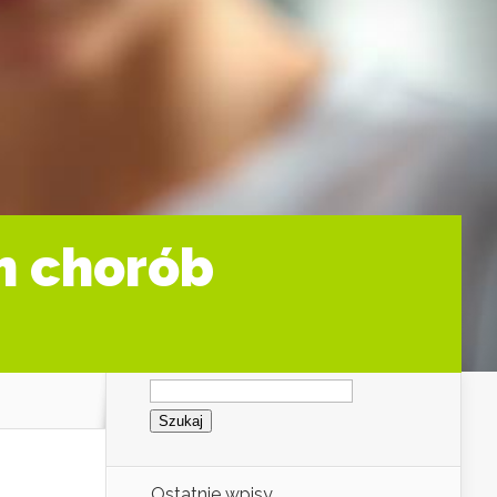
h chorób
Szukaj:
Ostatnie wpisy