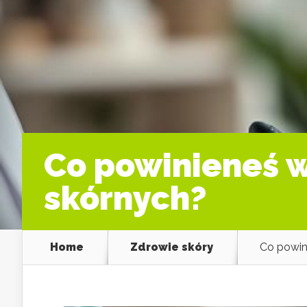
Co powinieneś w
skórnych?
Home
Zdrowie skóry
Co powin