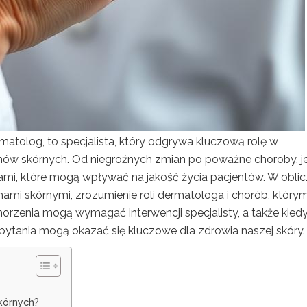
rmatolog, to specjalista, który odgrywa kluczową rolę w
mów skórnych. Od niegroźnych zmian po poważne choroby, j
iami, które mogą wpływać na jakość życia pacjentów. W obli
ami skórnymi, zrozumienie roli dermatologa i chorób, którymi
 schorzenia mogą wymagać interwencji specjalisty, a także kied
pytania mogą okazać się kluczowe dla zdrowia naszej skóry.
kórnych?