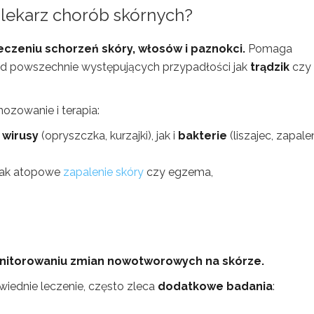
 lekarz chorób skórnych?
leczeniu schorzeń skóry, włosów i paznokci.
Pomaga
d powszechnie występujących przypadłości jak
trądzik
czy
nozowanie i terapia:
z
wirusy
(opryszczka, kurzajki), jak i
bakterie
(liszajec, zapale
 jak atopowe
zapalenie skóry
czy egzema,
onitorowaniu zmian nowotworowych na skórze.
wiednie leczenie, często zleca
dodatkowe badania
: