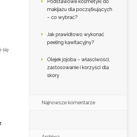
Podstawowe kosmetyki do
makijażu dla początkujących
– co wybrać?
Jak prawidłowo wykonać
peeling kawitacyjny?
e się
Olejek jojoba – właściwości,
zastosowanie i korzyści dla
skóry
Najnowsze komentarze
z
Archiwa