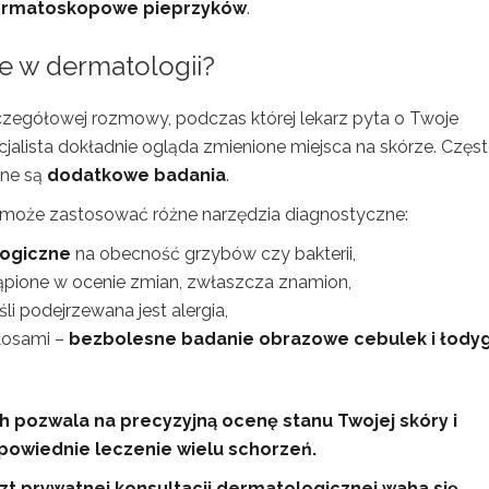
ermatoskopowe pieprzyków
.
e w dermatologii?
czegółowej rozmowy, podczas której lekarz pyta o Twoje
cjalista dokładnie ogląda zmienione miejsca na skórze. Częs
dne są
dodatkowe badania
.
rz może zastosować różne narzędzia diagnostyczne:
logiczne
na obecność grzybów czy bakterii,
tąpione w ocenie zmian, zwłaszcza znamion,
jeśli podejrzewana jest alergia,
łosami –
bezbolesne badanie obrazowe cebulek i łody
h pozwala na precyzyjną ocenę stanu Twojej skóry i
dpowiednie leczenie wielu schorzeń.
zt prywatnej konsultacji dermatologicznej waha się