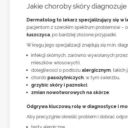
Jakie choroby skóry diagnozuje
Dermatolog to lekarz specjalizujący się w 
pacjentom z szerokim spektrum problemów – o
łuszczyca
, po bardziej złożone przypadki.
W kręgu jego specjalizacji znajdują się m.in. diag
infekcji skórnych, zarówno wywołanych prze
mieszków włosowych),
dolegliwości o podłożu
alergicznym
, takich
chorób
pasożytniczych
, w tym świerzbu,
grzybic skóry i paznokci
,
zmian nowotworowych na skórze
.
Odgrywa kluczową rolę w diagnostyce i m
Aby precyzyjnie określić problem i dobrać odpo
testy alergiczne,