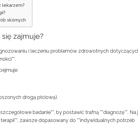
z lekarzem?
ii?
rób skórnych
się zajmuje?
 diagnozowaniu i leczeniu problemów zdrowotnych dotyczącyc
nokci**.
bejmuje:
noszonych drogą płciową).
szczegółowe badanie**, by postawić trafną **diagnozę**. Na j
terapii**, zawsze dopasowany do **indywidualnych potrzeb