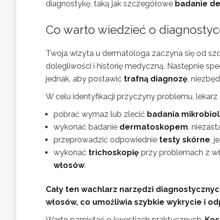
diagnostykę, taką jak szczegółowe
badanie d
Co warto wiedzieć o diagnostyc
Twoja wizyta u dermatologa zaczyna się od sz
dolegliwości i historię medyczną. Następnie spe
jednak, aby postawić
trafną diagnozę
, niezbę
W celu identyfikacji przyczyny problemu, leka
pobrać wymaz lub zlecić
badania mikrobio
wykonać badanie
dermatoskopem
, niezas
przeprowadzić odpowiednie
testy skórne
, 
wykonać
trichoskopię
przy problemach z w
włosów
.
Cały ten wachlarz narzędzi diagnostycznyc
włosów, co umożliwia szybkie wykrycie i o
Warto pamiętać o kwestiach praktycznych.
Kos