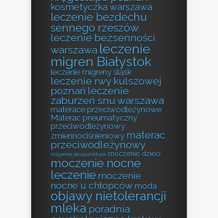
kosmetyczka warszawa
leczenie bezdechu
sennego rzeszów
leczenie bezsenności
leczenie
warszawa
migren Białystok
leczenie migreny śląsk
leczenie rwy kulszowej
poznań
leczenie
zaburzeń snu warszawa
materace przeciwodleżynowe
Materac pneumatyczny
przeciwodleżynowy
materac
zmiennociśnieniowy
przeciwodleżynowy
moczenie dzieci
migrena akupunktura
moczenie nocne
leczenie
moczenie
nocne u chłopców
moda
objawy nietolerancji
mleka
poradnia