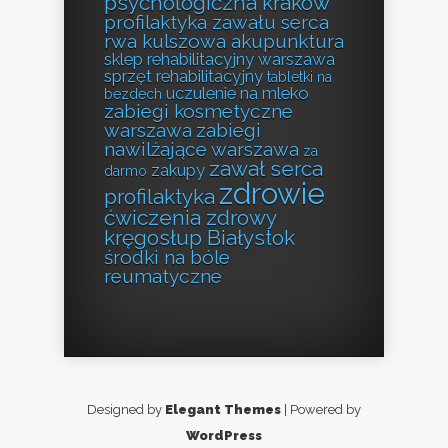
psychologiczna kraków
profilaktyka zawału serca
rwa kulszowa akupunktura
sklep rehabilitacyjny warszawa
sprzęt rehabilitacyjny
tabletki na
uczulenie na mleko
bezdech
zabiegi kosmetyczne
warszawa
zabiegi
nawilżające warszawa
za
zawał serca
zakupy
darmo
zdrowie
profilaktyka
ćwiczenia zdrowy
kręgosłup Białystok
środki na bóle
reumatyczne
Designed by
Elegant Themes
| Powered by
WordPress