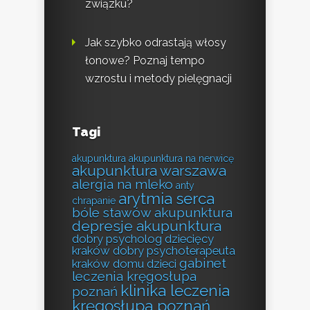
związku?
Jak szybko odrastają włosy
łonowe? Poznaj tempo
wzrostu i metody pielęgnacji
Tagi
akupunktura
akupunktura na nerwicę
akupunktura warszawa
alergia na mleko
anty
arytmia serca
chrapanie
bóle stawów akupunktura
depresje akupunktura
dobry psycholog dziecięcy
kraków
dobry psychoterapeuta
gabinet
kraków
domu
dzieci
leczenia kręgosłupa
klinika leczenia
poznań
kręgosłupa poznań