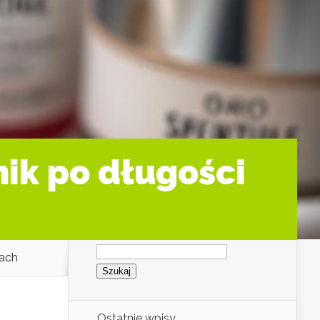
ik po długości
Szukaj:
tach
Ostatnie wpisy