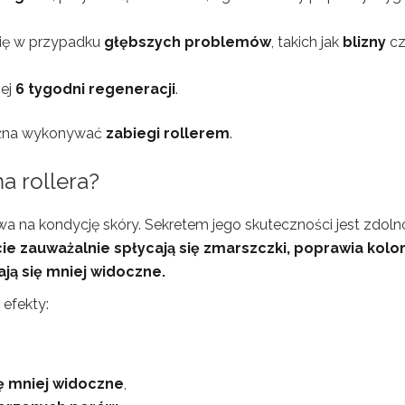
 się w przypadku
głębszych problemów
, takich jak
blizny
cz
iej
6 tygodni regeneracji
.
na wykonywać
zabiegi rollerem
.
a rollera?
wa na kondycję skóry. Sekretem jego skuteczności jest zdol
ie zauważalnie spłycają się zmarszczki, poprawia kolo
ają się mniej widoczne.
efekty:
ię mniej widoczne
,