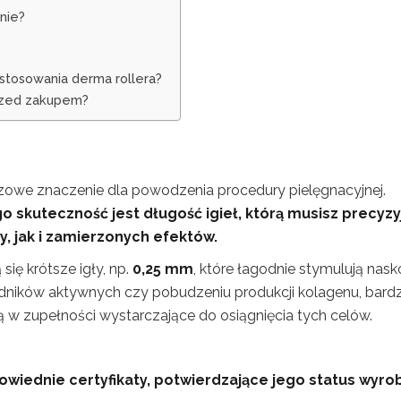
nie?
stosowania derma rollera?
przed zakupem?
zowe znaczenie dla powodzenia procedury pielęgnacyjnej.
o skuteczność jest
długość igieł
, którą musisz precyzy
, jak i zamierzonych efektów.
 się krótsze igły, np.
0,25 mm
, które łagodnie stymulują nask
kładników aktywnych czy pobudzeniu produkcji kolagenu, bardz
ą w zupełności wystarczające do osiągnięcia tych celów.
wiednie certyfikaty, potwierdzające jego status wyro