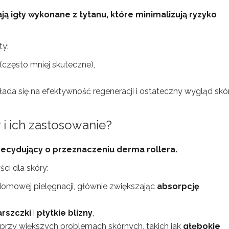
 igły wykonane z tytanu, które minimalizują ryzyko
ty:
 (często mniej skuteczne),
kłada się na efektywność regeneracji i ostateczny wygląd skór
 i ich zastosowanie?
decydujący o przeznaczeniu derma rollera.
ci dla skóry:
domowej pielęgnacji, głównie zwiększając
absorpcję
rszczki
i
płytkie blizny
,
 przy większych problemach skórnych, takich jak
głębokie