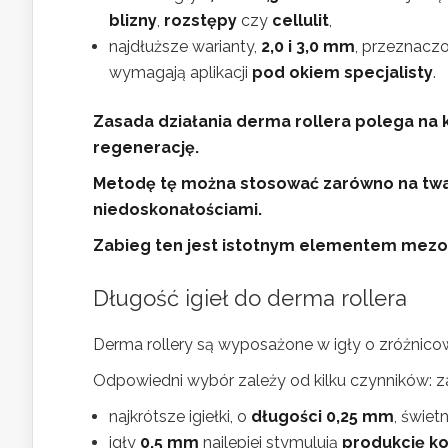
blizny
,
rozstępy
czy
cellulit
,
najdłuższe warianty,
2,0 i 3,0 mm
, przeznacz
wymagają aplikacji
pod okiem specjalisty
.
Zasada działania derma rollera polega na 
regenerację.
Metodę tę można stosować zarówno na twarz
niedoskonałościami.
Zabieg ten jest istotnym elementem mezot
Długość igieł do derma rollera
Derma rollery są wyposażone w igły o zróżnic
Odpowiedni wybór zależy od kilku czynników:
najkrótsze igiełki, o
długości 0,25 mm
, świet
igły
0,5 mm
najlepiej stymulują
produkcję k