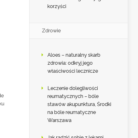
korzyści
Zdrowie
Aloes – naturalny skarb
zdrowia: odkryj jego
właściwości lecznicze
Leczenie dolegliwości
de
reumatycznych – bóle
ku
stawów akupunktura, Środki
na bóle reumatyczne
Warszawa
Jak radzić sobie z lękami