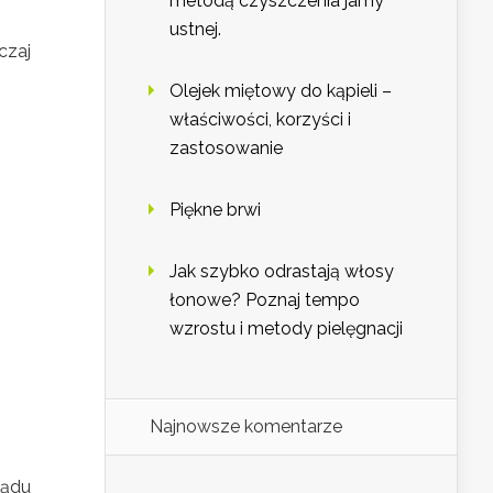
metodą czyszczenia jamy
ustnej.
czaj
Olejek miętowy do kąpieli –
właściwości, korzyści i
zastosowanie
Piękne brwi
Jak szybko odrastają włosy
łonowe? Poznaj tempo
wzrostu i metody pielęgnacji
Najnowsze komentarze
lądu