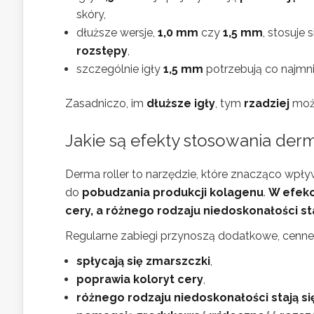
skóry,
dłuższe wersje,
1,0 mm
czy
1,5 mm
, stosuje
rozstępy
,
szczególnie igły
1,5 mm
potrzebują co najmn
Zasadniczo, im
dłuższe igły
, tym
rzadziej
moż
Jakie są efekty stosowania derm
Derma roller to narzędzie, które znacząco wpły
do
pobudzania produkcji kolagenu
.
W efekc
cery, a różnego rodzaju niedoskonałości st
Regularne zabiegi przynoszą dodatkowe, cenne 
spłycają się zmarszczki
,
poprawia koloryt cery
,
różnego rodzaju niedoskonałości stają s