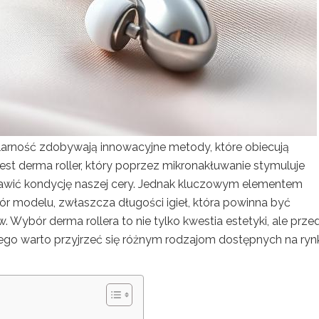
ularność zdobywają innowacyjne metody, które obiecują
jest derma roller, który poprzez mikronakłuwanie stymuluje
rawić kondycję naszej cery. Jednak kluczowym elementem
r modelu, zwłaszcza długości igieł, która powinna być
Wybór derma rollera to nie tylko kwestia estetyki, ale prze
ego warto przyjrzeć się różnym rodzajom dostępnych na ryn