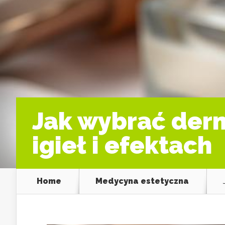
Jak wybrać derm
igieł i efektach
Home
Medycyna estetyczna