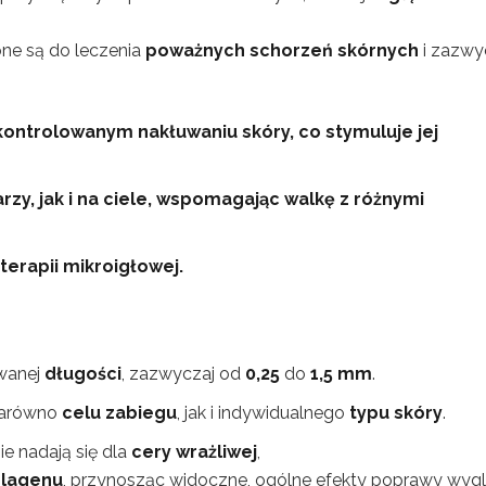
one są do leczenia
poważnych schorzeń skórnych
i zazwy
kontrolowanym nakłuwaniu skóry, co stymuluje jej
y, jak i na ciele, wspomagając walkę z różnymi
erapii mikroigłowej.
owanej
długości
, zazwyczaj od
0,25
do
1,5 mm
.
 zarówno
celu zabiegu
, jak i indywidualnego
typu skóry
.
nie nadają się dla
cery wrażliwej
,
olagenu
, przynosząc widoczne, ogólne efekty poprawy wyg