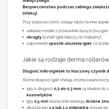
medycznego.
Bezpieczeństwo podczas zabiegu zwiększają
infekcji.
Przy wyborze zwróć uwagę także na inne aspek
unikanie modeli z przesadnie dużą liczbą igieł
okrągły
kształt igieł (lepszy niż trójkątny),
odpowiedni
sposób ułożenia igieł
, co prze
Jakie są rodzaje derma rollerów
Długość mikroigiełek to kluczowy czynnik 
Różne długości igieł oferują zróżnicowane korzyś
igły o długości
0,2 do 0,3 mm
są idealne do 
kosmetyków
,
igły
0,5 mm
skutecznie redukują
drobne zma
dłuższe igły
1,0 lub 1,5 milimetra
stosuje się