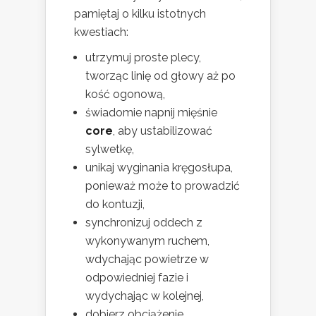
pamiętaj o kilku istotnych
kwestiach:
utrzymuj proste plecy,
tworząc linię od głowy aż po
kość ogonową,
świadomie napnij mięśnie
core
, aby ustabilizować
sylwetkę,
unikaj wyginania kręgosłupa,
ponieważ może to prowadzić
do kontuzji,
synchronizuj oddech z
wykonywanym ruchem,
wdychając powietrze w
odpowiedniej fazie i
wydychając w kolejnej,
dobierz obciążenie