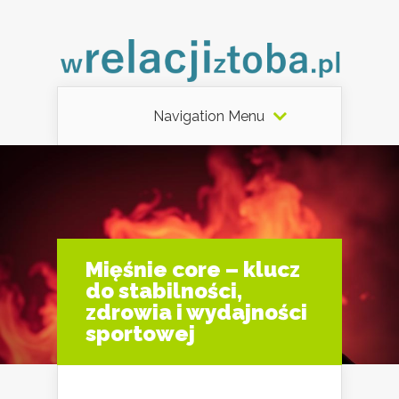
Navigation Menu
Mięśnie core – klucz
do stabilności,
zdrowia i wydajności
sportowej