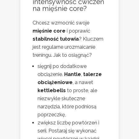
intensywność ćwiczeń
na mięśnie core?
Chcesz wzmocnić swoje
mięśnie core
i poprawić
stabilność tułowia
? Kluczem
jest regularne urozmaicanie
treningu. Jak to osiągnąć?
sięgnij po dodatkowe
obciążenie.
Hantle
,
talerze
obciążeniowe
, a nawet
kettlebells
to proste, ale
niezwykle skuteczne
narzędzia, które podniosą
poprzeczkę,
zwiększ liczbę powtórzeń i
serii. Postaraj się wykonać
więcej powtórzeń w każdej