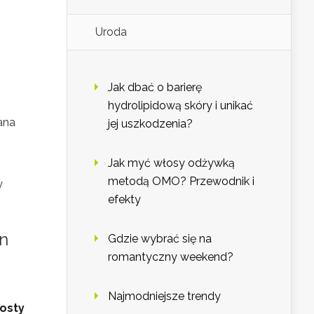
Uroda
Jak dbać o barierę
hydrolipidową skóry i unikać
ana
jej uszkodzenia?
Jak myć włosy odżywką
metodą OMO? Przewodnik i
y
efekty
an
Gdzie wybrać się na
romantyczny weekend?
Najmodniejsze trendy
rosty