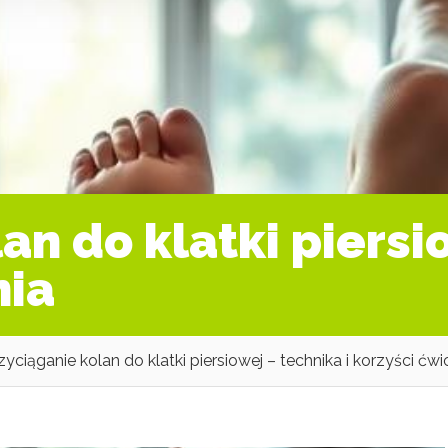
an do klatki piersi
nia
zyciąganie kolan do klatki piersiowej – technika i korzyści ćwi