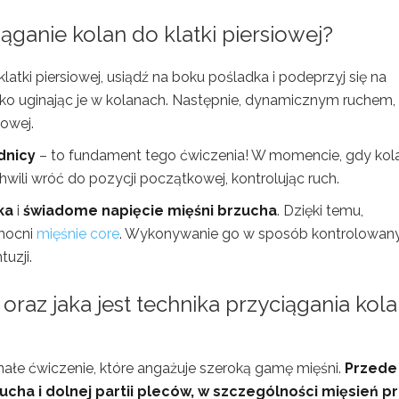
ganie kolan do klatki piersiowej?
tki piersiowej, usiądź na boku pośladka i podeprzyj się na
lekko uginając je w kolanach. Następnie, dynamicznym ruchem,
iowej.
dnicy
– to fundament tego ćwiczenia! W momencie, gdy kol
chwili wróć do pozycji początkowej, kontrolując ruch.
ka
i
świadome napięcie mięśni brzucha
. Dzięki temu,
zmocni
mięśnie core
. Wykonywanie go w sposób kontrolowan
uzji.
raz jaka jest technika przyciągania kol
onałe ćwiczenie, które angażuje szeroką gamę mięśni.
Przede
ucha i dolnej partii pleców, w szczególności mięsień p