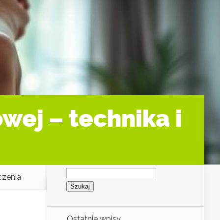
owej – technika i
Szukaj:
czenia
Ostatnie wpisy