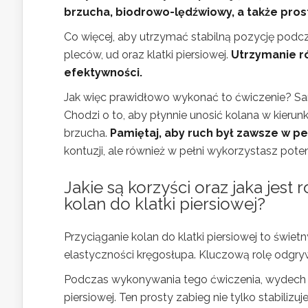
brzucha, biodrowo-lędźwiowy, a także pros
Co więcej, aby utrzymać stabilną pozycję podc
pleców, ud oraz klatki piersiowej.
Utrzymanie ró
efektywności.
Jak więc prawidłowo wykonać to ćwiczenie? Sama
Chodzi o to, aby płynnie unosić kolana w kierun
brzucha.
Pamiętaj, aby ruch był zawsze w pe
kontuzji, ale również w pełni wykorzystasz potenc
Jakie są korzyści oraz jaka jes
kolan do klatki piersiowej?
Przyciąganie kolan do klatki piersiowej to świe
elastyczności kręgosłupa. Kluczową rolę odgr
Podczas wykonywania tego ćwiczenia, wydech nas
piersiowej. Ten prosty zabieg nie tylko stabiliz