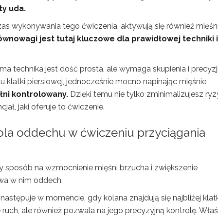
ty uda.
zas wykonywania tego ćwiczenia, aktywują się również mięśn
wnowagi jest tutaj kluczowe dla prawidłowej techniki i
 technika jest dość prosta, ale wymaga skupienia i precyzji
ku klatki piersiowej, jednocześnie mocno napinając mięśnie
łni kontrolowany.
Dzięki temu nie tylko zminimalizujesz ry
jał, jaki oferuje to ćwiczenie.
t rola oddechu w ćwiczeniu przyciągania
tny sposób na wzmocnienie mięśni brzucha i zwiększenie
ywa w nim oddech.
tępuje w momencie, gdy kolana znajdują się najbliżej klatk
uje ruch, ale również pozwala na jego precyzyjną kontrolę. Wła