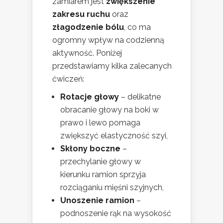
zamiarem jest
zwiększenie
zakresu ruchu
oraz
złagodzenie bólu
, co ma
ogromny wpływ na codzienną
aktywność. Poniżej
przedstawiamy kilka zalecanych
ćwiczeń:
Rotacje głowy
– delikatne
obracanie głowy na boki w
prawo i lewo pomaga
zwiększyć elastyczność szyi,
Skłony boczne
–
przechylanie głowy w
kierunku ramion sprzyja
rozciąganiu mięśni szyjnych,
Unoszenie ramion
–
podnoszenie rąk na wysokość