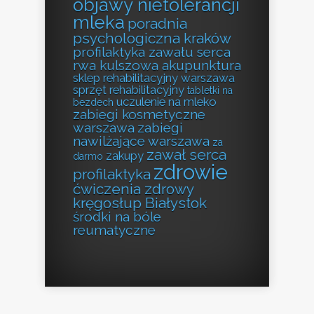
objawy nietolerancji
mleka
poradnia
psychologiczna kraków
profilaktyka zawału serca
rwa kulszowa akupunktura
sklep rehabilitacyjny warszawa
sprzęt rehabilitacyjny
tabletki na
uczulenie na mleko
bezdech
zabiegi kosmetyczne
warszawa
zabiegi
nawilżające warszawa
za
zawał serca
zakupy
darmo
zdrowie
profilaktyka
ćwiczenia zdrowy
kręgosłup Białystok
środki na bóle
reumatyczne