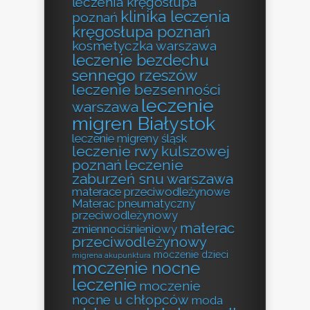
leczenia kręgosłupa
klinika leczenia
poznań
kręgosłupa poznań
kosmetyczka warszawa
leczenie bezdechu
sennego rzeszów
leczenie bezsenności
leczenie
warszawa
migren Białystok
leczenie migreny śląsk
leczenie rwy kulszowej
poznań
leczenie
zaburzeń snu warszawa
materace przeciwodleżynowe
Materac pneumatyczny
przeciwodleżynowy
materac
zmiennociśnieniowy
przeciwodleżynowy
moczenie dzieci
migrena akupunktura
moczenie nocne
leczenie
moczenie
nocne u chłopców
moda