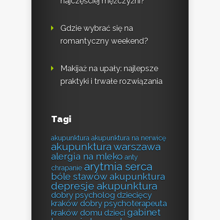
najczęściej mężczyźni?
Gdzie wybrać się na
romantyczny weekend?
Makijaż na upały: najlepsze
praktyki i trwałe rozwiązania
Tagi
akupunktura
akupunktura na nerwicę
akupunktura warszawa
alergia na mleko
anty
arytmia serca
chrapanie
bóle stawów akupunktura
depresje akupunktura
dobry psycholog dziecięcy
kraków
dobry psychoterapeuta
gabinet
kraków
domu
dzieci