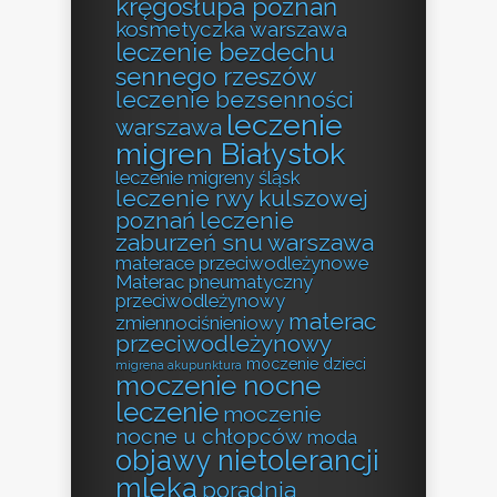
kręgosłupa poznań
kosmetyczka warszawa
leczenie bezdechu
sennego rzeszów
leczenie bezsenności
leczenie
warszawa
migren Białystok
leczenie migreny śląsk
leczenie rwy kulszowej
poznań
leczenie
zaburzeń snu warszawa
materace przeciwodleżynowe
Materac pneumatyczny
przeciwodleżynowy
materac
zmiennociśnieniowy
przeciwodleżynowy
moczenie dzieci
migrena akupunktura
moczenie nocne
leczenie
moczenie
nocne u chłopców
moda
objawy nietolerancji
mleka
poradnia