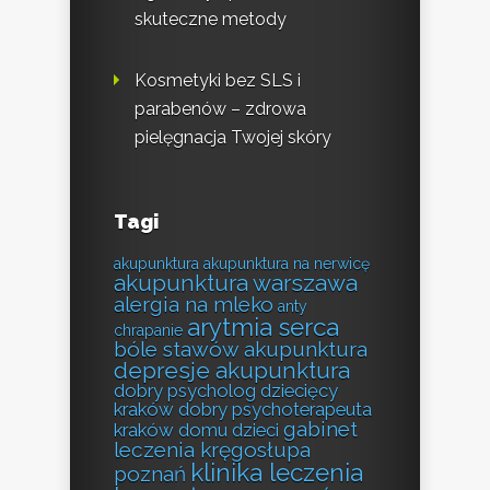
skuteczne metody
Kosmetyki bez SLS i
parabenów – zdrowa
pielęgnacja Twojej skóry
Tagi
akupunktura
akupunktura na nerwicę
akupunktura warszawa
alergia na mleko
anty
arytmia serca
chrapanie
bóle stawów akupunktura
depresje akupunktura
dobry psycholog dziecięcy
kraków
dobry psychoterapeuta
gabinet
kraków
domu
dzieci
leczenia kręgosłupa
klinika leczenia
poznań