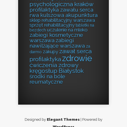
psychologiczna kraków
profilaktyka zawału serca
rwa kulszowa akupunktura
sklep rehabilitacyjny warszawa
sprzęt rehabilitacyjny
tabletki na
uczulenie na mleko
bezdech
zabiegi kosmetyczne
warszawa
zabiegi
nawilżające warszawa
za
zawał serca
zakupy
darmo
zdrowie
profilaktyka
ćwiczenia zdrowy
kręgosłup Białystok
środki na bóle
reumatyczne
Designed by
Elegant Themes
| Powered by
WordPress