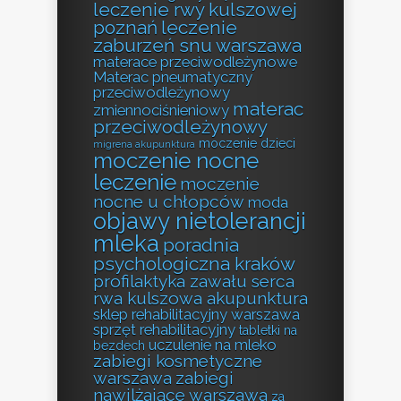
leczenie rwy kulszowej
poznań
leczenie
zaburzeń snu warszawa
materace przeciwodleżynowe
Materac pneumatyczny
przeciwodleżynowy
materac
zmiennociśnieniowy
przeciwodleżynowy
moczenie dzieci
migrena akupunktura
moczenie nocne
leczenie
moczenie
nocne u chłopców
moda
objawy nietolerancji
mleka
poradnia
psychologiczna kraków
profilaktyka zawału serca
rwa kulszowa akupunktura
sklep rehabilitacyjny warszawa
sprzęt rehabilitacyjny
tabletki na
uczulenie na mleko
bezdech
zabiegi kosmetyczne
warszawa
zabiegi
nawilżające warszawa
za