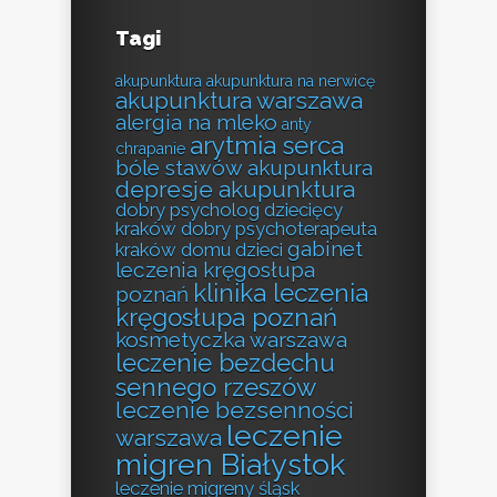
Tagi
akupunktura
akupunktura na nerwicę
akupunktura warszawa
alergia na mleko
anty
arytmia serca
chrapanie
bóle stawów akupunktura
depresje akupunktura
dobry psycholog dziecięcy
kraków
dobry psychoterapeuta
gabinet
kraków
domu
dzieci
leczenia kręgosłupa
klinika leczenia
poznań
kręgosłupa poznań
kosmetyczka warszawa
leczenie bezdechu
sennego rzeszów
leczenie bezsenności
leczenie
warszawa
migren Białystok
leczenie migreny śląsk