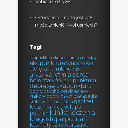
Kobiece rozrywki
Ortodoncja – co to jest i jak
może zmienić Twój uśmiech?
Tagi
akupunktura
akupunktura na nerwicę
akupunktura warszawa
alergia na mleko
anty
arytmia serca
chrapanie
bóle stawów akupunktura
depresje akupunktura
dobry psycholog dziecięcy
kraków
dobry psychoterapeuta
gabinet
kraków
domu
dzieci
leczenia kręgosłupa
klinika leczenia
poznań
kręgosłupa poznań
kosmetyczka warszawa