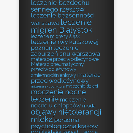
leczenie bezdechu
sennego rzeszów
leczenie bezsenności
leczenie
warszawa
migren Białystok
leczenie migreny śląsk
leczenie rwy kulszowej
poznań
leczenie
zaburzeń snu warszawa
materace przeciwodleżynowe
Materac pneumatyczny
przeciwodleżynowy
materac
zmiennociśnieniowy
przeciwodleżynowy
moczenie dzieci
migrena akupunktura
moczenie nocne
leczenie
moczenie
nocne u chłopców
moda
objawy nietolerancji
mleka
poradnia
psychologiczna kraków
profilaktyka zawału serca