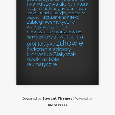
rwa kulszowa akupunktura
sklep rehabilitacyjny warszawa
sprzęt rehabilitacyjny
tabletki na
uczulenie na mleko
bezdech
zabiegi kosmetyczne
warszawa
zabiegi
nawilżające warszawa
za
zawał serca
zakupy
darmo
zdrowie
profilaktyka
ćwiczenia zdrowy
kręgosłup Białystok
środki na bóle
reumatyczne
Designed by
Elegant Themes
| Powered by
WordPress