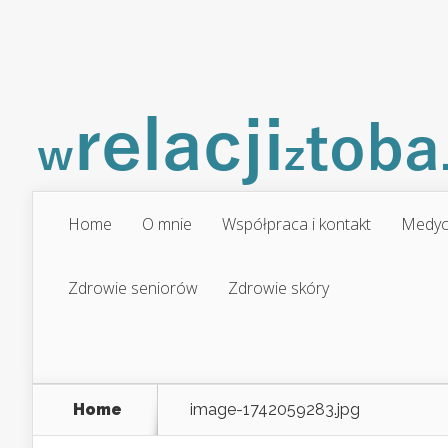
Home
O mnie
Współpraca i kontakt
Medyc
Zdrowie seniorów
Zdrowie skóry
Home
image-1742059283.jpg